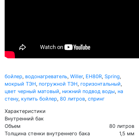
бойлер
,
водонагреватель
,
Willer
,
EH80R
,
Spring
,
мокрый ТЭН
,
погружной ТЭН
,
горизонтальный
,
цвет черный матовый
,
нижний подвод воды
,
на
стену
,
купить бойлер
,
80 литров
,
спринг
Характеристики
Внутренний бак
Объем
80 литров
Толщина стенки внутреннего бака
1,5 мм