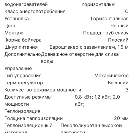
водонагревателей
горизонтальні
Класс энергопотребления
C
Установка
Горизонтальная
Цвет
Черный
Монтаж
Подвод труб снизу
Форма бойлера
Плоский
Шнур питания
Евроштекер с заземлением, 1,5 м
Дополнительно
Дренажное отверстие для слива
воды
Управление
Тип управления
Механическое
Терморегулятор
Внешний
Количество режимов мощности
3
Доступные режимы
0,8 кВт; 1,2 кВт; 2,0
мощности
кВт;
Теплоизоляция
Толщина теплоизоляции
20 мм
Теплоизоляционный
Пенополиуретан высокой
материал
плотности