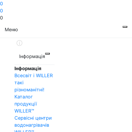
0
0
0
Меню
Інформація
Інформація
Всесвіт і WILLER
такі
різноманітні!
Каталог
продукції
WILLER™
Сервісні центри
водонагрівачів