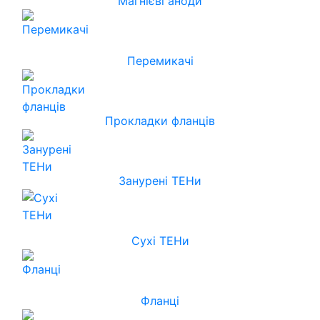
Магнієві аноди
Перемикачі
Прокладки фланців
Занурені ТЕНи
Сухі ТЕНи
Фланці