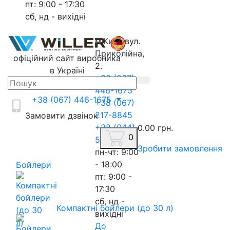
пт: 9:00 - 17:30
сб, нд - вихідні
м.Київ, вул.
Приколійна,
офіційний сайт виробника
2.
в Україні
+38 (067)
446-1675
+38 (067) 446-1675
+38 (067)
217-8845
Замовити дзвінок
+38 (044)
0.00 грн.
0
593-3020
Зробити замовлення
пн-чт: 9:00
- 18:00
Бойлери
пт: 9:00 -
17:30
сб, нд -
Компактні бойлери (до 30 л)
вихідні
До