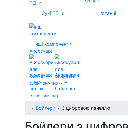
Сухі ТЕНи
Фланці
Інші компоненти
Аксесуари
Аксесуари
Аксесуари
для
для
котлів
бойлерів
електричних
Бойлери
З цифровою панеллю
Бойлери з цифро