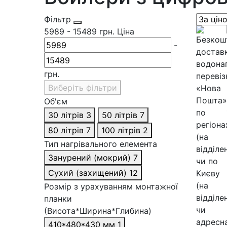
Фільтр
5989
-
15489
грн.
Ціна
-
грн.
Виберіть фільтри
Об'єм
30 літрів
3
50 літрів
7
80 літрів
7
100 літрів
2
Тип нагрівального елемента
Занурений (мокрий)
7
Сухий (захищений)
12
Розмір з урахуванням монтажної
планки
(Висота*Ширина*Глибина)
410*480*430 мм
1