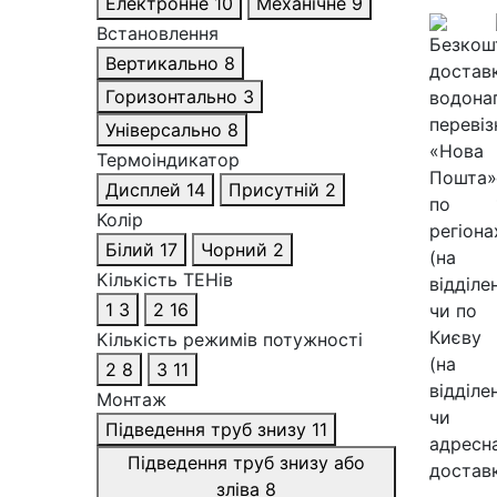
Електронне
10
Механічне
9
Встановлення
Вертикально
8
Горизонтально
3
Універсально
8
Термоіндикатор
Дисплей
14
Присутній
2
Колір
Білий
17
Чорний
2
Кількість ТЕНів
1
3
2
16
Кількість режимів потужності
2
8
3
11
Монтаж
Підведення труб знизу
11
Підведення труб знизу або
зліва
8