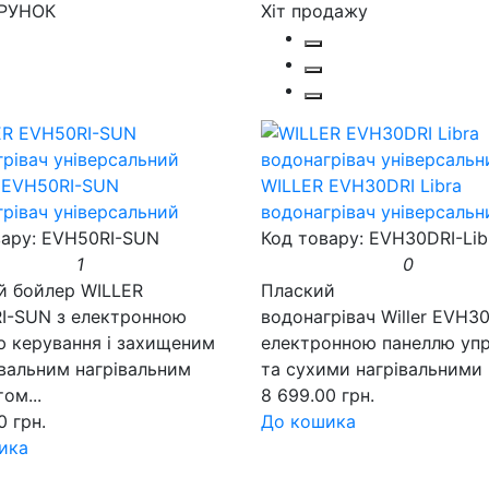
РУНОК
Хіт продажу
 EVH50RI-SUN
WILLER EVH30DRI Libra
рівач універсальний
водонагрівач універсальн
вару: EVH50RI-SUN
Код товару: EVH30DRI-Lib
1
0
й бойлер WILLER
Плаский
I-SUN з електронною
водонагрівач Willer EVH30
ю керування і захищеним
електронною панеллю упр
вальним нагрівальним
та сухими нагрівальними .
ом...
8 699.00 грн.
0 грн.
До кошика
ика