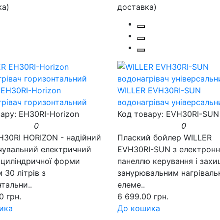
 EH30RI-Horizon
WILLER EVH30RI-SUN
грівач горизонтальний
водонагрівач універсальн
ару: EH30RI-Horizon
Код товару: EVH30RI-SUN
0
0
EH30RI HORIZON - надійний
Плаский бойлер WILLER
чувальний електричний
EVH30RI-SUN з електрон
 циліндричної форми
панеллю керування і зах
 30 літрів з
занурювальним нагріваль
тальни..
елеме..
0 грн.
6 699.00 грн.
ика
До кошика