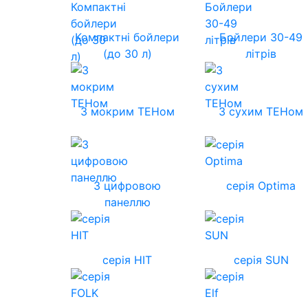
Компактні бойлери
Бойлери 30-49
(до 30 л)
літрів
З мокрим ТЕНом
З сухим ТЕНом
З цифровою
серія Optima
панеллю
серія HIT
серія SUN