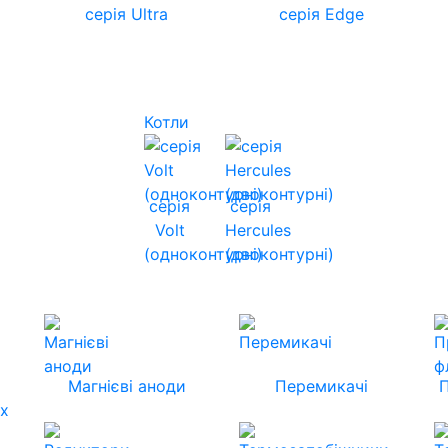
серія Ultra
серія Edge
Котли
серія
серія
Volt
Hercules
(одноконтурні)
(двоконтурні)
Магнієві аноди
Перемикачі
их