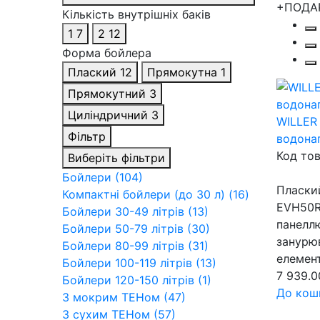
+ПОДА
Кількість внутрішніх баків
1
7
2
12
Форма бойлера
Плаский
12
Прямокутна
1
Прямокутний
3
Циліндричний
3
WILLER
Фільтр
водонаг
Код то
Виберіть фільтри
Бойлери (104)
Пласки
Компактні бойлери (до 30 л) (16)
EVH50R
Бойлери 30-49 літрів (13)
панелл
Бойлери 50-79 літрів (30)
занурю
Бойлери 80-99 літрів (31)
елемент
Бойлери 100-119 літрів (13)
7 939.0
Бойлери 120-150 літрів (1)
До кош
З мокрим ТЕНом (47)
З сухим ТЕНом (57)