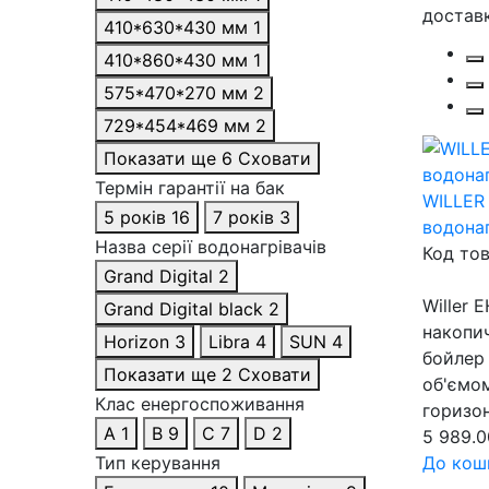
410*630*430 мм
1
410*860*430 мм
1
575*470*270 мм
2
729*454*469 мм
2
Показати ще 6
Сховати
Термін гарантії на бак
WILLER
5 років
16
7 років
3
водона
Назва серії водонагрівачів
Код тов
Grand Digital
2
Willer 
Grand Digital black
2
накопи
Horizon
3
Libra
4
SUN
4
бойлер
Показати ще 2
Сховати
об'ємом
Клас енергоспоживання
горизон
A
1
B
9
C
7
D
2
5 989.0
Тип керування
До кош