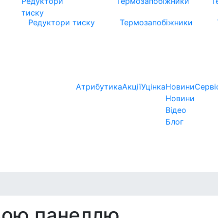
Редуктори тиску
Термозапобіжники
Атрибутика
Акції
Уцінка
Новини
Серві
Новини
Відео
Блог
вою панеллю