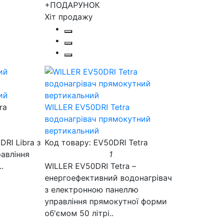
+ПОДАРУНОК
Хіт продажу
ий
ra
WILLER EV50DRI Tetra
водонагрівач прямокутний
вертикальний
DRI Libra з
Код товару: EV50DRI Tetra
авління
1
.
WILLER EV50DRI Tetra –
енергоефективний водонагрівач
з електронною панеллю
управління прямокутної форми
об'ємом 50 літрі..