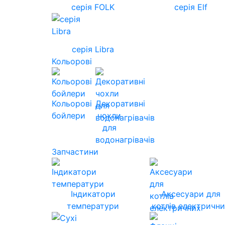
серія FOLK
серія Elf
серія Libra
Кольорові
Кольорові
Декоративні
бойлери
чохли
для
водонагрівачів
Запчастини
Індикатори
Аксесуари для
температури
котлів електричн