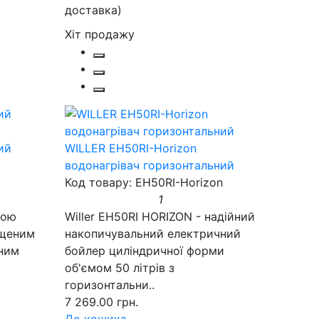
Хіт продажу
ий
WILLER EH50RI-Horizon
водонагрівач горизонтальний
Код товару: EH50RI-Horizon
1
ною
Willer EH50RI HORIZON - надійний
ищеним
накопичувальний електричний
ним
бойлер циліндричної форми
об'ємом 50 літрів з
горизонтальни..
7 269.00 грн.