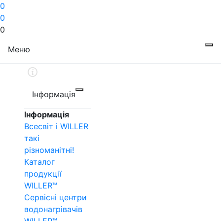
0
0
0
Меню
Інформація
Інформація
Всесвіт і WILLER
такі
різноманітні!
Каталог
продукції
WILLER™
Сервісні центри
водонагрівачів