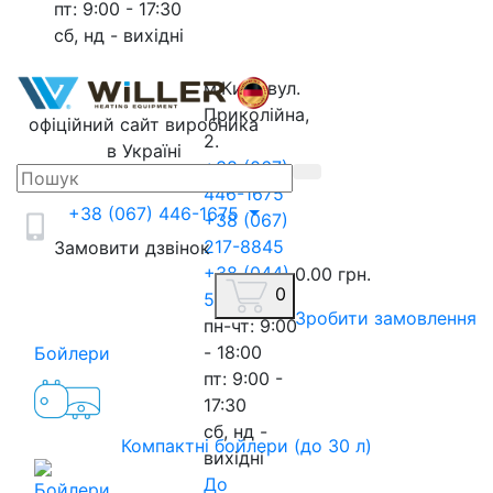
пт: 9:00 - 17:30
сб, нд - вихідні
м.Київ, вул.
Приколійна,
офіційний сайт виробника
2.
в Україні
+38 (067)
446-1675
+38 (067) 446-1675
+38 (067)
217-8845
Замовити дзвінок
+38 (044)
0.00 грн.
0
593-3020
Зробити замовлення
пн-чт: 9:00
- 18:00
Бойлери
пт: 9:00 -
17:30
сб, нд -
Компактні бойлери (до 30 л)
вихідні
До