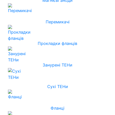
Магнієві аноди
Перемикачі
Прокладки фланців
Занурені ТЕНи
Сухі ТЕНи
Фланці