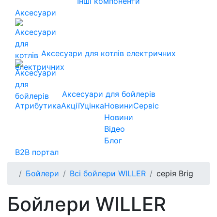
Інші компоненти
Аксесуари
Аксесуари для котлів електричних
Аксесуари для бойлерів
Атрибутика
Акції
Уцінка
Новини
Сервіс
Новини
Відео
Блог
B2B портал
Бойлери
Всі бойлери WILLER
серія Brig
Бойлери WILLER