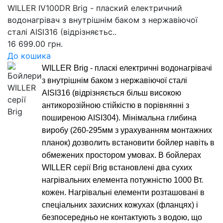
WILLER IV100DR Brig - плаский електричний
водонагрівач з внутрішнім баком з нержавіючої
сталі AISI316 (відрізняєтьс..
16 699.00 грн.
До кошика
WILLER Brig - пласкі електричні водонагрівачі
з внутрішнім баком з нержавіючої сталі
AISI316 (відрізняється більш високою
антикорозійною стійкістю в порівнянні з
поширеною AISI304). Мінімальна глибина
виробу (260-295мм з урахуванням монтажних
планок) дозволить встановити бойлер навіть в
обмежених простором умовах. В бойлерах
WILLER серії Brig встановлені два сухих
нагрівальних елемента потужністю 1000 Вт.
кожен. Нагрівальні елементи розташовані в
спеціальних захисних кожухах (фланцях) і
безпосередньо не контактують з водою, що