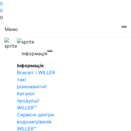
0
0
0
Меню
Інформація
Інформація
Всесвіт і WILLER
такі
різноманітні!
Каталог
продукції
WILLER™
Сервісні центри
водонагрівачів
WILLER™