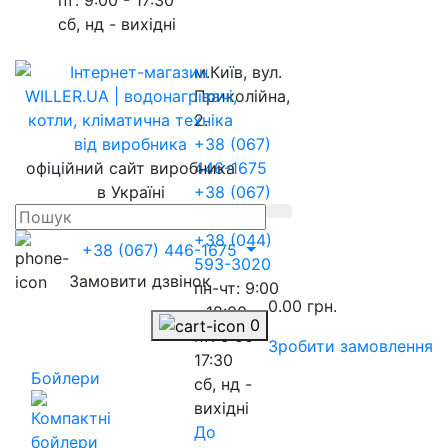
сб, нд - вихідні
м.Київ, вул.
Приколійна,
2.
+38 (067)
офіційний сайт виробника
446-1675
в Україні
+38 (067)
217-8845
+38 (044)
+38 (067) 446-1675
593-3020
Замовити дзвінок
пн-чт: 9:00
0.00 грн.
- 18:00
0
пт: 9:00 -
Зробити замовлення
17:30
Бойлери
сб, нд -
вихідні
До