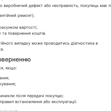
о виробничий дефект або несправність, покупець має п
антійний ремонт);
рахунком вартості;
у та повернення коштів.
тійного випадку може проводитись діагностика в
а.
поверненню
я, якщо:
ання;
кування;
иникли після передачі покупцю;
правил встановлення або експлуатації.