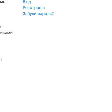
имог
Вхід
Реєстрація
Забули пароль?
не
тиками
;