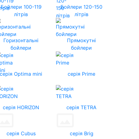
Бойлери 100-119
Бойлери 120-150
літрів
літрів
Горизонтальні
Прямокутні
бойлери
бойлери
серія Optima mini
серія Prime
cерія HORIZON
серія TETRA
серія Cubus
серія Brig