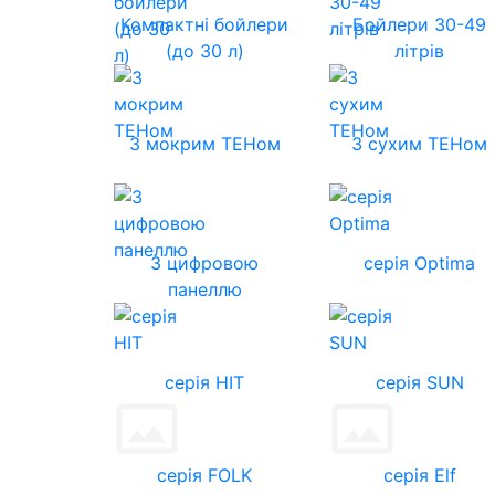
Компактні бойлери
Бойлери 30-49
(до 30 л)
літрів
З мокрим ТЕНом
З сухим ТЕНом
З цифровою
серія Optima
панеллю
серія HIT
серія SUN
серія FOLK
серія Elf