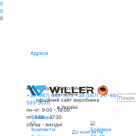
0
0
0
Адреса
м.Київ, вул. Приколійна, 2.
+38 (067) 446-1675
+38 (067) 217-8845
+38 
офіційний сайт виробника
593-3020
в Україні
пн-чт: 9:00 - 18:00
пт: 9:00 - 17:30
Бойлери
сб, нд - вихідні
До контактів