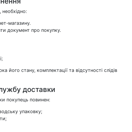
рнення
 необхідно:
ет-магазину.
ти документ про покупку.
і;
а його стану, комплектації та відсутності слідів
службу доставки
ки покупець повинен:
водську упаковку;
ти;