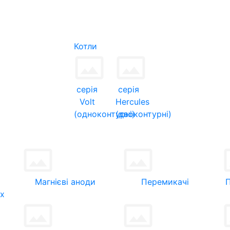
Котли
серія
серія
Volt
Hercules
(одноконтурні)
(двоконтурні)
Магнієві аноди
Перемикачі
их