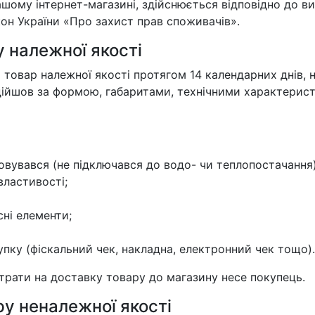
ашому інтернет-магазині, здійснюється відповідно до в
он України «Про захист прав споживачів».
у належної якості
товар належної якості протягом 14 календарних днів, 
дійшов за формою, габаритами, технічними характерис
вувався (не підключався до водо- чи теплопостачання)
властивості;
ні елементи;
пку (фіскальний чек, накладна, електронний чек тощо).
итрати на доставку товару до магазину несе покупець.
ру неналежної якості