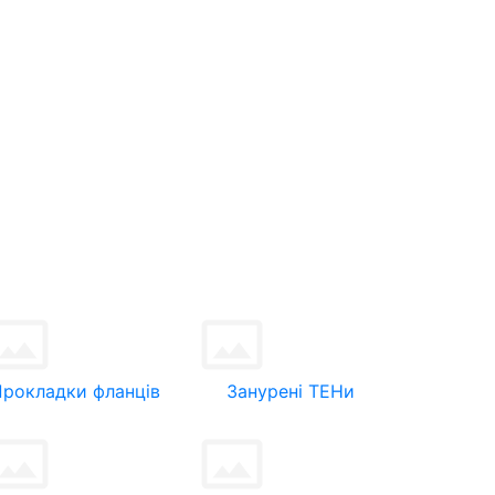
Прокладки фланців
Занурені ТЕНи