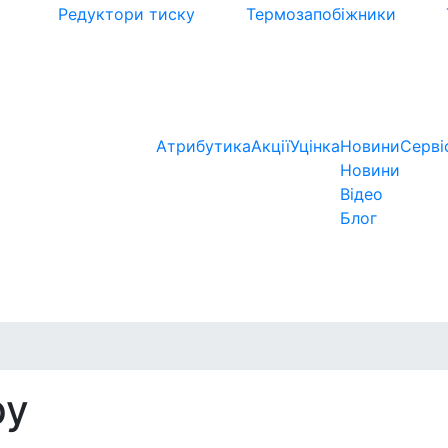
Редуктори тиску
Термозапобіжники
Атрибутика
Акції
Уцінка
Новини
Серві
Новини
Відео
Блог
ру