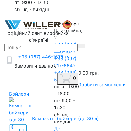
пт: 9:00 - 17:30
сб, нд - вихідні
м.Київ, вул.
Приколійна,
офіційний сайт виробника
2.
в Україні
+38 (067)
446-1675
+38 (067) 446-1675
+38 (067)
217-8845
Замовити дзвінок
+38 (044)
0.00 грн.
0
593-3020
Зробити замовлення
пн-чт: 9:00
- 18:00
Бойлери
пт: 9:00 -
17:30
сб, нд -
Компактні бойлери (до 30 л)
вихідні
До