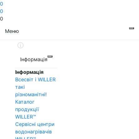
0
0
0
Меню
Інформація
Інформація
Всесвіт і WILLER
такі
різноманітні!
Каталог
продукції
WILLER™
Сервісні центри
водонагрівачів