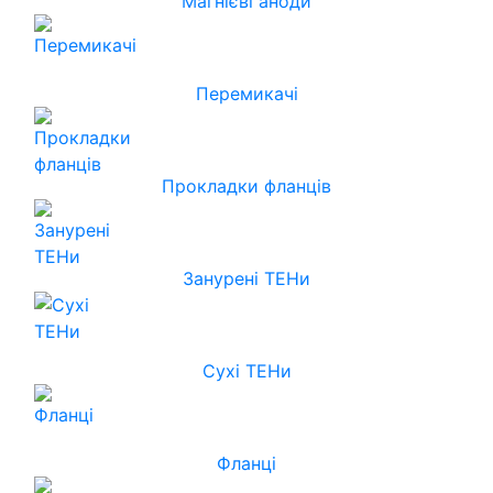
Магнієві аноди
Перемикачі
Прокладки фланців
Занурені ТЕНи
Сухі ТЕНи
Фланці