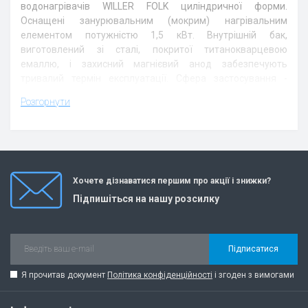
водонагрівач
ів
WILLER FOLK циліндричної форми.
Оснащені занурювальним (мокрим) нагрівальним
елементом потужністю 1,5 кВт. Внутрішній бак,
виготовлений зі сталі, покритої титанокварцевою
емаллю, і захисний магнієвий анод забезпечують
тривалий термін експлуатації. Сфера застосування -
нагрівання води для побутових цілей, для душу і ванни.
Розгорнути
Для використання в будинку, квартирі, на дачі.
Особливості водонагрівачів
WILLER серії FOLK:
Хочете дізнаватися першим про акції і знижки?
Найоптимальніше співвідношення ціни та якості –
Підпишіться на нашу розсилку
відмінна якість за розумну ціну!
Універсальна монтажна планка з розмірами для
установки від 120 до 300 мм дозволяє уникнути
свердління нових отворів при монтажі на місце
Підписатися
попереднього бойлера інших виробників;
Я прочитав документ
Потужність нагрівального елементу 1500 Вт -
Політика конфіденційності
і згоден з вимогами
економне споживання електроенергії;
Світлова індикація процесу нагріву води. Зручне і