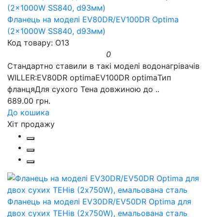
Фланець на моделі EV80DR/EV100DR Optima
(2x1000W SS840, d93мм)
Код товару: O13
0
Стандартно ставили в такі моделі водонагрівачів
WILLER:EV80DR optimaEV100DR optimaТип
фланцяДля сухого Тена довжиною до ..
689.00 грн.
До кошика
Хіт продажу
Фланець на моделі EV30DR/EV50DR Optima для
двох сухих ТЕНів (2х750W), емальована сталь