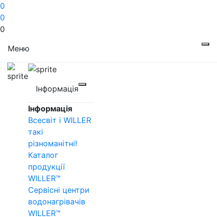
0
0
0
Меню
Інформація
Інформація
Всесвіт і WILLER
такі
різноманітні!
Каталог
продукції
WILLER™
Сервісні центри
водонагрівачів
WILLER™