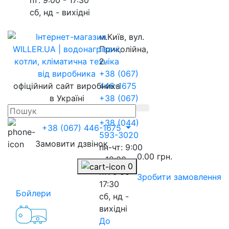
сб, нд - вихідні
м.Київ, вул.
Приколійна,
2.
+38 (067)
офіційний сайт виробника
446-1675
в Україні
+38 (067)
217-8845
+38 (044)
+38 (067) 446-1675
593-3020
Замовити дзвінок
пн-чт: 9:00
0.00 грн.
- 18:00
0
пт: 9:00 -
Зробити замовлення
17:30
Бойлери
сб, нд -
вихідні
До