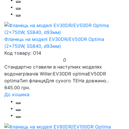
Фланець на моделі EV30DR/EV50DR Optima
(2x750W, SS840, d93мм)
Код товару: O14
0
Стандартно ставили в наступних моделях
водонагрівачів Willer:EV30DR optimaEV50DR
optimaТип фланцяДля сухого ТЕНа довжино..
645.00 грн.
До кошика