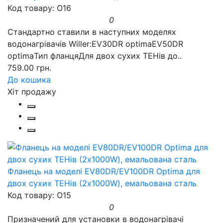
Код товару: O16
0
Стандартно ставили в наступних моделях
водонагрівачів Willer:EV30DR optimaEV50DR
optimaТип фланцяДля двох сухих ТЕНів до..
759.00 грн.
До кошика
Хіт продажу
Фланець на моделі EV80DR/EV100DR Optima для
двох сухих ТЕНів (2х1000W), емальована сталь
Код товару: O15
0
Призначений для установки в водонагрівачі