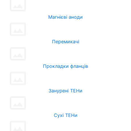
Магнієві аноди
Перемикачі
Прокладки фланців
Занурені ТЕНи
Сухі ТЕНи