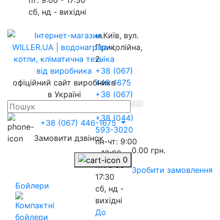
сб, нд - вихідні
м.Київ, вул.
Приколійна,
2.
+38 (067)
офіційний сайт виробника
446-1675
в Україні
+38 (067)
217-8845
+38 (044)
+38 (067) 446-1675
593-3020
Замовити дзвінок
пн-чт: 9:00
0.00 грн.
- 18:00
0
пт: 9:00 -
Зробити замовлення
17:30
Бойлери
сб, нд -
вихідні
До