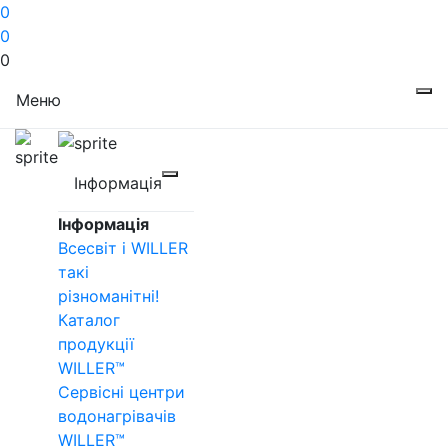
0
0
0
Меню
Інформація
Інформація
Всесвіт і WILLER
такі
різноманітні!
Каталог
продукції
WILLER™
Сервісні центри
водонагрівачів
WILLER™