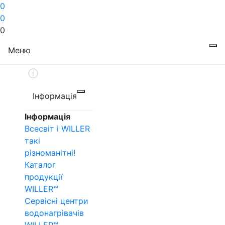
0
0
0
Меню
Інформація
Інформація
Всесвіт і WILLER
такі
різноманітні!
Каталог
продукції
WILLER™
Сервісні центри
водонагрівачів