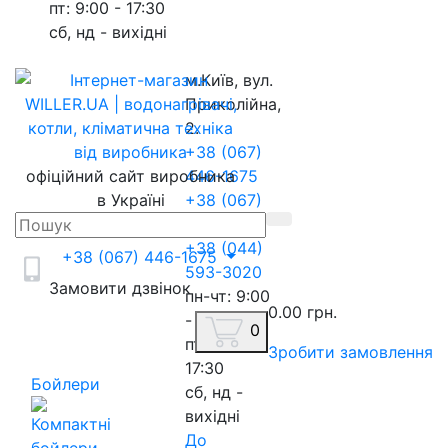
пт: 9:00 - 17:30
сб, нд - вихідні
м.Київ, вул.
Приколійна,
2.
+38 (067)
офіційний сайт виробника
446-1675
в Україні
+38 (067)
217-8845
+38 (044)
+38 (067) 446-1675
593-3020
Замовити дзвінок
пн-чт: 9:00
0.00 грн.
- 18:00
0
пт: 9:00 -
Зробити замовлення
17:30
Бойлери
сб, нд -
вихідні
До