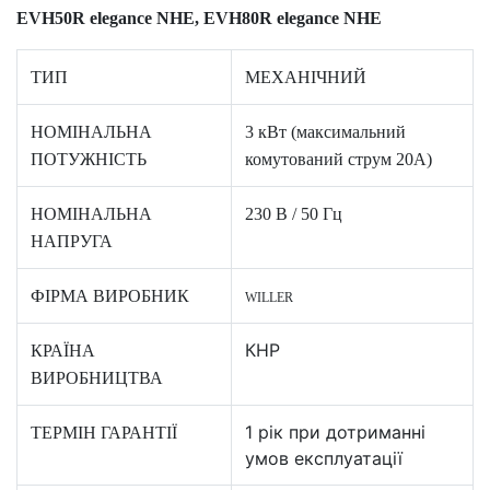
EVH50R elegance NHE, EVH80R elegance NHE
ТИП
МЕХАНІЧНИЙ
НОМІНАЛЬНА
3 кВт (максимальний
ПОТУЖНІСТЬ
комутований струм 20А)
НОМІНАЛЬНА
230 В / 50 Гц
НАПРУГА
ФІРМА ВИРОБНИК
WILLER
КНР
КРАЇНА
ВИРОБНИЦТВА
1 рік при дотриманні
ТЕРМІН ГАРАНТІЇ
умов експлуатації