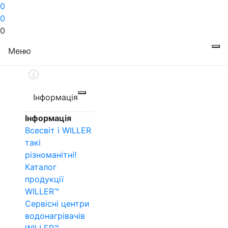
0
0
0
Меню
Інформація
Інформація
Всесвіт і WILLER
такі
різноманітні!
Каталог
продукції
WILLER™
Сервісні центри
водонагрівачів