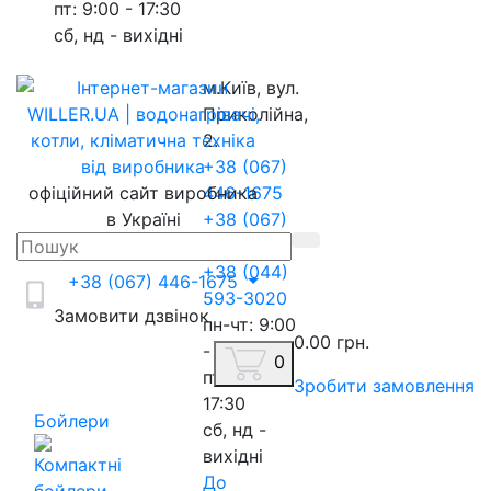
пт: 9:00 - 17:30
сб, нд - вихідні
м.Київ, вул.
Приколійна,
2.
+38 (067)
офіційний сайт виробника
446-1675
в Україні
+38 (067)
217-8845
+38 (044)
+38 (067) 446-1675
593-3020
Замовити дзвінок
пн-чт: 9:00
0.00 грн.
- 18:00
0
пт: 9:00 -
Зробити замовлення
17:30
Бойлери
сб, нд -
вихідні
До