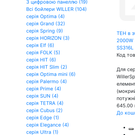
З цифровою панеллю (19)
Всі бойлери WILLER (104)
серія Optima (4)
серія Grand (32)
серія Spring (9)
ТЕН в з
cерія HORIZON (3)
2000W 
серія Elf (6)
SS316L
серія FOLK (5)
Код тов
серія HIT (6)
серія HIT Slim (2)
Для сер
серія Optima mini (6)
WillerS
серія Palermo (4)
елемен
серія Prime (4)
(мокри
серія SUN (4)
потужні
серія TETRA (4)
645.00 
серія Cubus (2)
До кош
серія Edge (1)
серія Elegance (4)
серія Ultra (1)