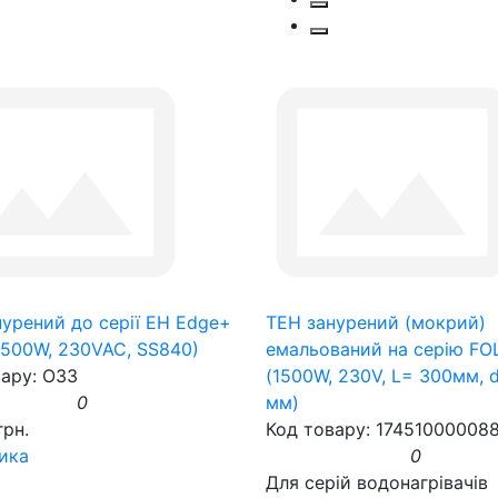
урений до серії EH Edge+
ТЕН занурений (мокрий)
1500W, 230VAC, SS840)
емальований на серію FO
вару: O33
(1500W, 230V, L= 300мм, 
0
мм)
грн.
Код товару: 17451000008
ика
0
Для серій водонагрівачів