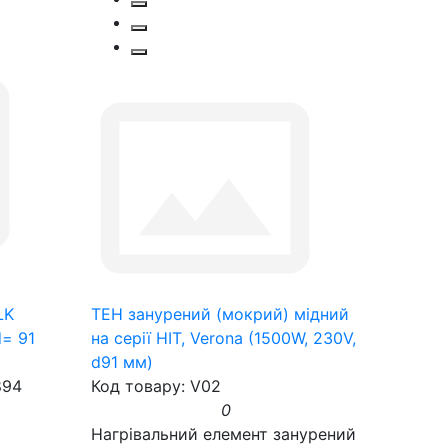
LK
ТЕН занурений (мокрий) мідний
d= 91
на серії HIT, Verona (1500W, 230V,
d91 мм)
894
Код товару: V02
0
Нагрівальний елемент занурений