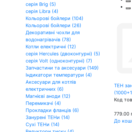
серія Brig (5)
серія Libra (4)
Кольорові бойлери (104)
Кольорові бойлери (26)
Декоративні чохли для
водонагрівачів (78)
Котли електричні (12)
серія Hercules (двоконтурні) (5)
серія Volt (одноконтурні) (7)
Запчастини та аксесуари (149)
Індикатори температури (4)
Аксесуари для котлів
ТЕН зан
електричних (6)
(1000+
Магнієві аноди (12)
Код то
Перемикачі (4)
Прокладки фланців (6)
779.00 
Занурені ТЕНи (14)
До кош
Сухі ТЕНи (14)
Редуктори тиску (4)