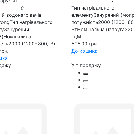
ару: N1
0
0
Тип нагрівального
ій водонагрівачів
елементуЗанурений (мок
trongТип нагрівального
потужність2000 (1200+80
туЗанурений
ВтНомінальна напруга230 
й)Номінальна
ГцМ..
сть2000 (1200+800) Вт..
506.00 грн.
грн.
До кошика
ика
одажу
Хіт продажу