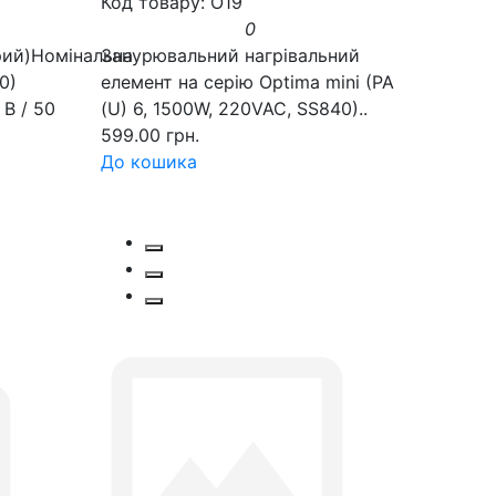
Код товару: O19
0
рий)Номінальна
Занурювальний нагрівальний
0)
елемент на серію Optima mini (PA
В / 50
(U) 6, 1500W, 220VAC, SS840)..
599.00 грн.
До кошика