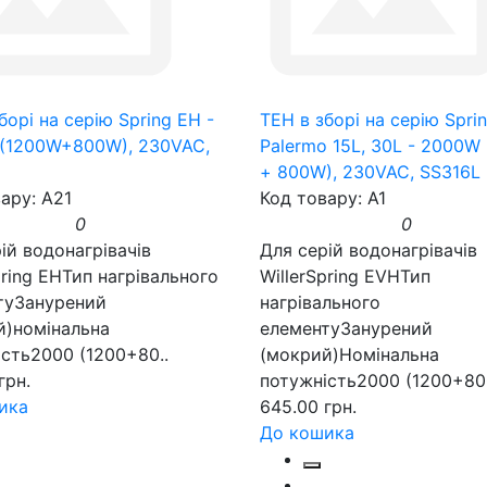
борі на серію Spring EH -
ТЕН в зборі на серію Spri
(1200W+800W), 230VAC,
Palermo 15L, 30L - 2000W
+ 800W), 230VAC, SS316L
ару: A21
Код товару: A1
0
0
ій водонагрівачів
Для серій водонагрівачів
pring EHТип нагрівального
WillerSpring EVHТип
туЗанурений
нагрівального
й)номінальна
елементуЗанурений
сть2000 (1200+80..
(мокрий)Номінальна
грн.
потужність2000 (1200+800
ика
645.00 грн.
До кошика