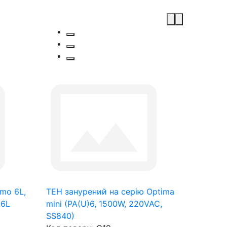
rmo 6L,
ТЕН занурений на серію Optima
16L
mini (PA(U)6, 1500W, 220VAC,
SS840)