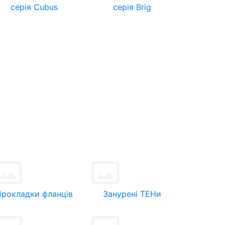
серія Cubus
серія Brig
Прокладки фланців
Занурені ТЕНи