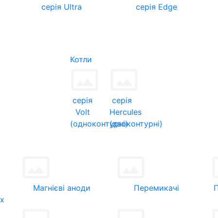
серія Ultra
серія Edge
Котли
серія
серія
Volt
Hercules
(одноконтурні)
(двоконтурні)
Магнієві аноди
Перемикачі
их