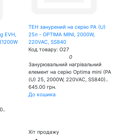
ТЕН занурений на серію PA (U)
ng EVH,
25л - OPTIMA MINI, 2000W,
 (1200W
220VAC, SS840
Код товару: O27
0
Занурювальний нагрівальний
елемент на серію Optima mini (PA
(U) 25, 2000W, 220VAC, SS840)..
645.00 грн.
До кошика
..
Хіт продажу