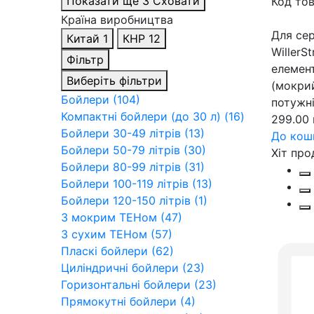
Показати ще 3
Сховати
Код тов
Країна виробництва
Для сер
Китай
1
КНР
12
WillerS
Фільтр
елемен
Виберіть фільтри
(мокри
Бойлери (104)
потужні
Компактні бойлери (до 30 л) (16)
299.00 
Бойлери 30-49 літрів (13)
До кош
Бойлери 50-79 літрів (30)
Хіт пр
Бойлери 80-99 літрів (31)
Бойлери 100-119 літрів (13)
Бойлери 120-150 літрів (1)
З мокрим ТЕНом (47)
З сухим ТЕНом (57)
Пласкі бойлери (62)
Циліндричні бойлери (23)
Горизонтальні бойлери (23)
Прямокутні бойлери (4)