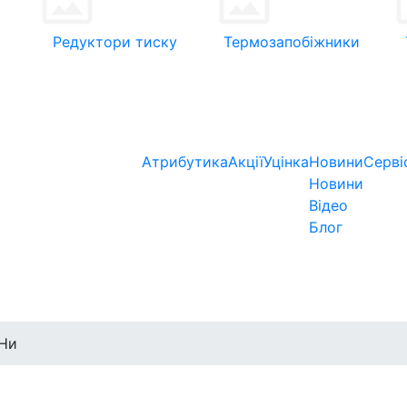
Редуктори тиску
Термозапобіжники
Атрибутика
Акції
Уцінка
Новини
Серві
Новини
Відео
Блог
ЕНи