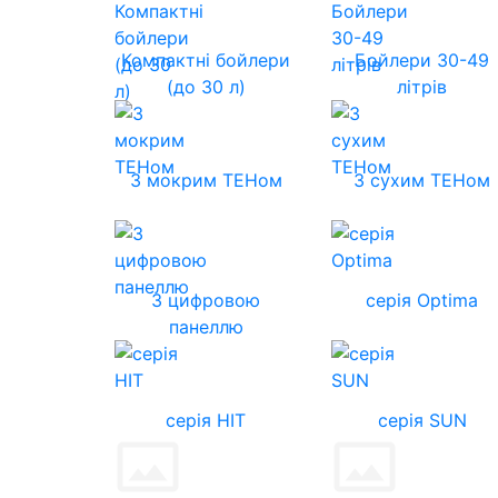
Компактні бойлери
Бойлери 30-49
(до 30 л)
літрів
З мокрим ТЕНом
З сухим ТЕНом
З цифровою
серія Optima
панеллю
серія HIT
серія SUN