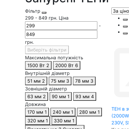
Фільтр
299
-
849
грн.
Ціна
-
грн.
Виберіть фільтри
Максимальна потужність
1500 Вт
2
2000 Вт
6
Внутрішній діаметр
51 мм
2
75 мм
3
78 мм
3
Зовнішній діаметр
63 мм
2
90 мм
1
93 мм
4
Довжина
ТЕН в з
170 мм
1
240 мм
1
280 мм
1
(2000W
320 мм
1
330 мм
1
230V, S