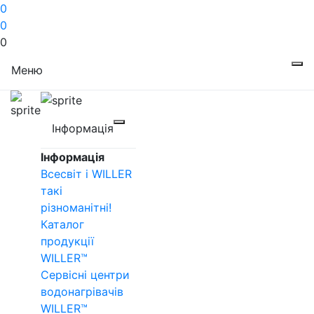
0
0
0
Меню
Інформація
Інформація
Всесвіт і WILLER
такі
різноманітні!
Каталог
продукції
WILLER™
Сервісні центри
водонагрівачів
WILLER™