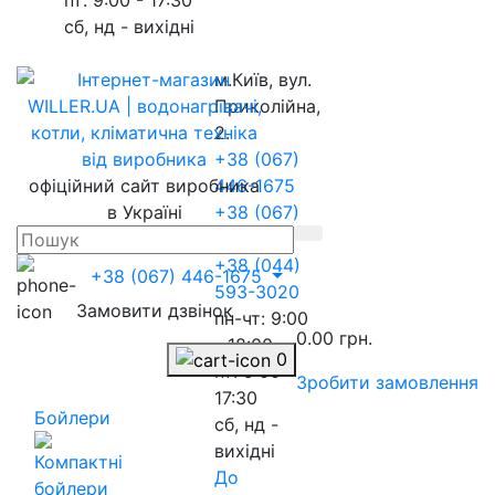
сб, нд - вихідні
м.Київ, вул.
Приколійна,
2.
+38 (067)
офіційний сайт виробника
446-1675
в Україні
+38 (067)
217-8845
+38 (044)
+38 (067) 446-1675
593-3020
Замовити дзвінок
пн-чт: 9:00
0.00 грн.
- 18:00
0
пт: 9:00 -
Зробити замовлення
17:30
Бойлери
сб, нд -
вихідні
До