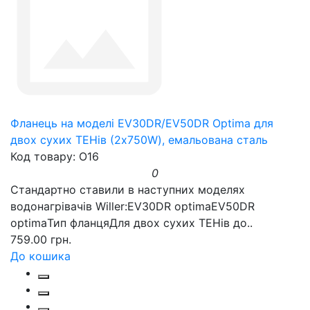
Фланець на моделі EV30DR/EV50DR Optima для
двох сухих ТЕНів (2х750W), емальована сталь
Код товару: O16
0
Стандартно ставили в наступних моделях
водонагрівачів Willer:EV30DR optimaEV50DR
optimaТип фланцяДля двох сухих ТЕНів до..
759.00 грн.
До кошика