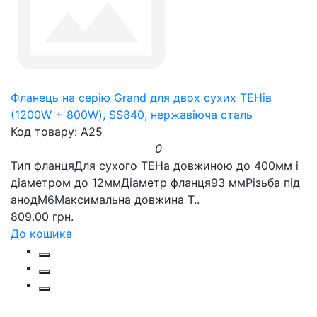
Фланець на серію Grand для двох сухих ТЕНів
(1200W + 800W), SS840, нержавіюча сталь
Код товару: A25
0
Тип фланцяДля сухого ТЕНа довжиною до 400мм і
діаметром до 12ммДіаметр фланця93 ммРізьба під
анодM6Максимальна довжина Т..
809.00 грн.
До кошика