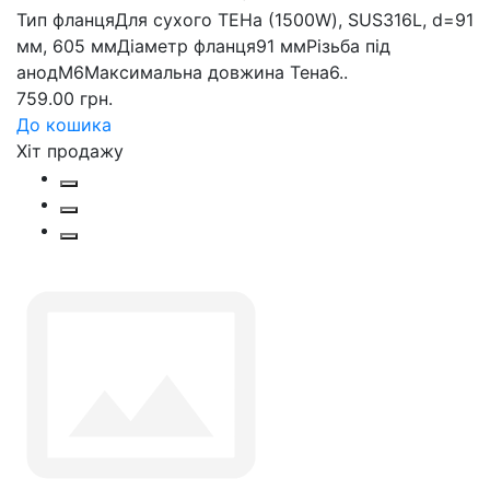
Тип фланцяДля сухого ТЕНа (1500W), SUS316L, d=91
мм, 605 ммДіаметр фланця91 ммРізьба під
анодM6Максимальна довжина Тена6..
759.00 грн.
До кошика
Хіт продажу