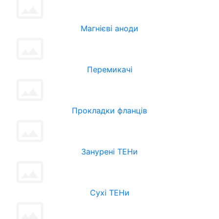
Магнієві аноди
Перемикачі
Прокладки фланців
Занурені ТЕНи
Сухі ТЕНи