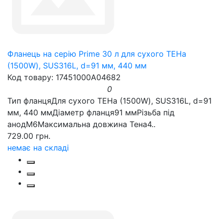
Фланець на серію Prime 30 л для сухого ТЕНа
(1500W), SUS316L, d=91 мм, 440 мм
Код товару: 17451000A04682
0
Тип фланцяДля сухого ТЕНа (1500W), SUS316L, d=91
мм, 440 ммДіаметр фланця91 ммРізьба під
анодM6Максимальна довжина Тена4..
729.00 грн.
немає на складі