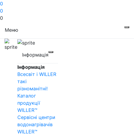
0
0
0
Меню
Інформація
Інформація
Всесвіт і WILLER
такі
різноманітні!
Каталог
продукції
WILLER™
Сервісні центри
водонагрівачів
WILLER™