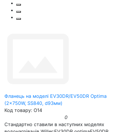
Фланець на моделі EV30DR/EV50DR Optima
(2x750W, SS840, d93мм)
Код товару: O14
0
Стандартно ставили в наступних моделях
водонагрівачів Willer:EV30DR optimaEV50DR