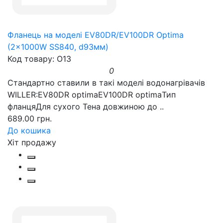
Фланець на моделі EV80DR/EV100DR Optima
(2x1000W SS840, d93мм)
Код товару: O13
0
Стандартно ставили в такі моделі водонагрівачів
WILLER:EV80DR optimaEV100DR optimaТип
фланцяДля сухого Тена довжиною до ..
689.00 грн.
До кошика
Хіт продажу