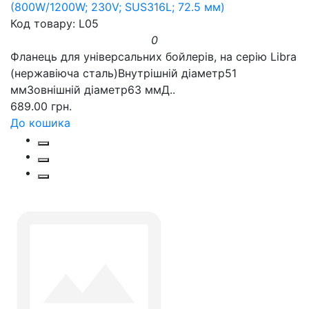
(800W/1200W; 230V; SUS316L; 72.5 мм)
Код товару: L05
0
Фланець для універсальних бойлерів, на серію Libra
(нержавіюча сталь)Внутрішній діаметр51
ммЗовнішній діаметр63 ммД..
689.00 грн.
До кошика