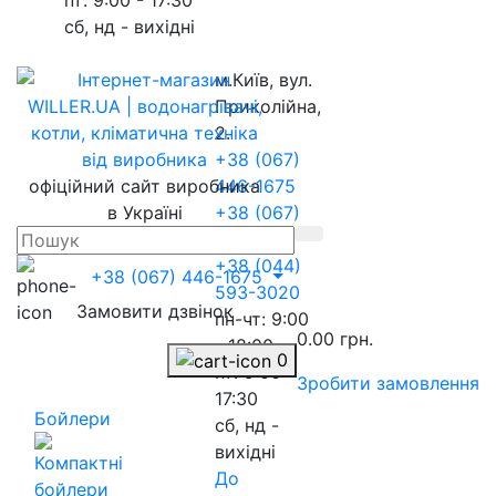
сб, нд - вихідні
м.Київ, вул.
Приколійна,
2.
+38 (067)
офіційний сайт виробника
446-1675
в Україні
+38 (067)
217-8845
+38 (044)
+38 (067) 446-1675
593-3020
Замовити дзвінок
пн-чт: 9:00
0.00 грн.
- 18:00
0
пт: 9:00 -
Зробити замовлення
17:30
Бойлери
сб, нд -
вихідні
До