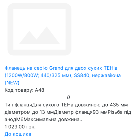
Фланець на серію Grand для двох сухих ТЕНів
(1200W/800W; 440/325 мм), SS840, нержавіюча
(NEW)
Код товару: A48
0
Тип фланцяДля сухого ТЕНа довжиною до 435 мм і
діаметром до 13 ммДіаметр фланця93 ммРізьба під
анодM6Максимальна довжина..
1 029.00 грн.
До кошика