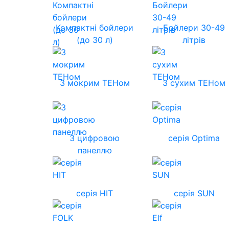
Компактні бойлери
Бойлери 30-49
(до 30 л)
літрів
З мокрим ТЕНом
З сухим ТЕНом
З цифровою
серія Optima
панеллю
серія HIT
серія SUN