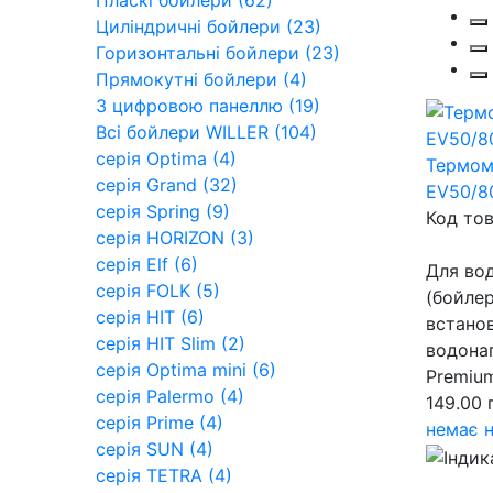
Пласкі бойлери (62)
Циліндричні бойлери (23)
Горизонтальні бойлери (23)
Прямокутні бойлери (4)
З цифровою панеллю (19)
Всі бойлери WILLER (104)
серія Optima (4)
Термом
серія Grand (32)
EV50/8
серія Spring (9)
Код тов
cерія HORIZON (3)
серія Elf (6)
Для вод
серія FOLK (5)
(бойлер
серія HIT (6)
встанов
серія HIT Slim (2)
водонаг
серія Optima mini (6)
Premiu
серія Palermo (4)
149.00 
серія Prime (4)
немає н
серія SUN (4)
серія TETRA (4)