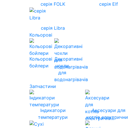
серія FOLK
серія Elf
серія Libra
Кольорові
Кольорові
Декоративні
бойлери
чохли
для
водонагрівачів
Запчастини
Індикатори
Аксесуари для
температури
котлів електричн