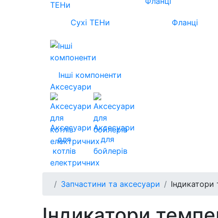
Сухі ТЕНи
Фланці
Інші компоненти
Аксесуари
Аксесуари
Аксесуари
для
для
котлів
бойлерів
електричних
Запчастини та аксесуари
Індикатори
Індикатори темпе