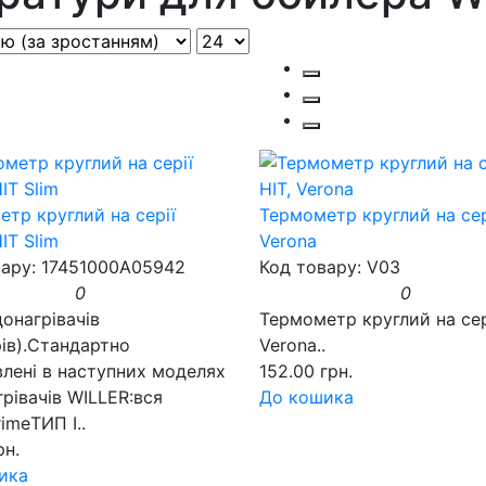
тр круглий на серії
Термометр круглий на сері
HIT Slim
Verona
вару: 17451000A05942
Код товару: V03
0
0
онагрівачів
Термометр круглий на се
ів).Стандартно
Verona..
лені в наступних моделях
152.00 грн.
рівачів WILLER:вся
До кошика
rimeТИП І..
рн.
ика