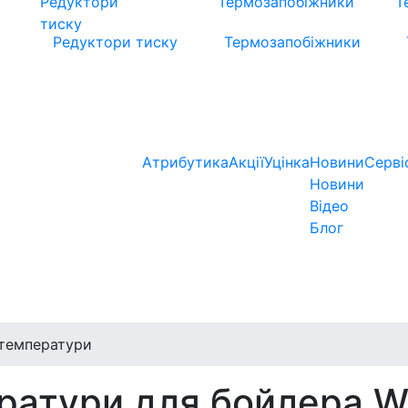
Редуктори тиску
Термозапобіжники
Атрибутика
Акції
Уцінка
Новини
Серві
Новини
Відео
Блог
 температури
ратури для бойлера W