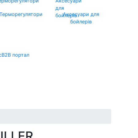
Терморегулятори
Аксесуари для
бойлерів
с
B2B портал
ILLER