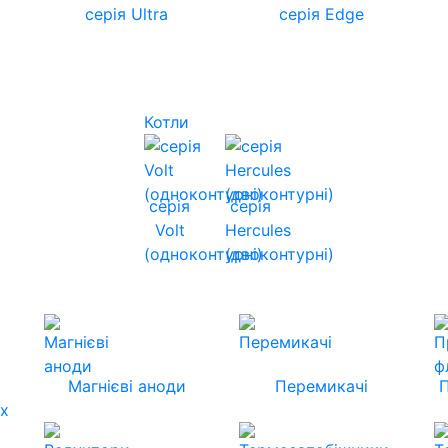
серія Ultra
серія Edge
Котли
серія
серія
Volt
Hercules
(одноконтурні)
(двоконтурні)
Магнієві аноди
Перемикачі
их