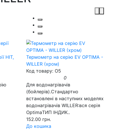
ї HIT,
Термометр на серію EV OPTIMA -
WILLER (хром)
Код товару: O5
0
рію
Для водонагрівачів
(бойлерів).Стандартно
встановлені в наступних моделях
водонагрівачів WILLER:вся серія
OptimaТИП ІНДИК..
152.00 грн.
До кошика