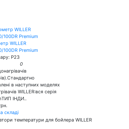
етр WILLER
0/100DR Premium
ару: P23
0
онагрівачів
ів).Стандартно
лені в наступних моделях
рівачів WILLER:вся серія
mТИП ІНДИ..
грн.
а складі