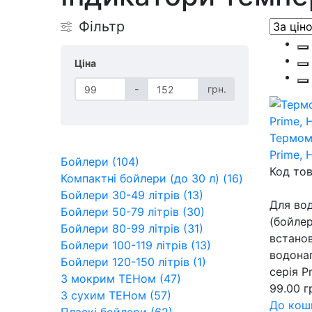
Фільтр
Ціна
-
грн.
Термоме
Prime, 
Бойлери (104)
Код то
Компактні бойлери (до 30 л) (16)
Бойлери 30-49 літрів (13)
Для вод
Бойлери 50-79 літрів (30)
(бойлер
Бойлери 80-99 літрів (31)
встанов
Бойлери 100-119 літрів (13)
водонаг
Бойлери 120-150 літрів (1)
серія P
З мокрим ТЕНом (47)
99.00 г
З сухим ТЕНом (57)
До кош