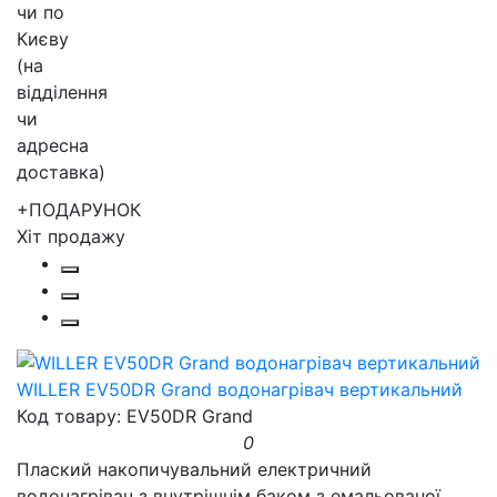
+ПОДАРУНОК
Хіт продажу
WILLER EV50DR Grand водонагрівач вертикальний
Код товару: EV50DR Grand
0
Плаский накопичувальний електричний
водонагрівач з внутрішнім баком з емальованої