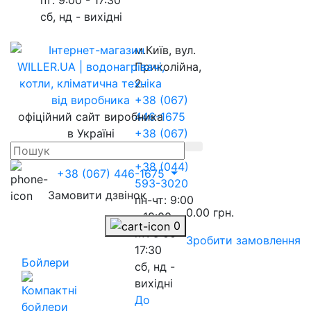
сб, нд - вихідні
м.Київ, вул.
Приколійна,
2.
+38 (067)
офіційний сайт виробника
446-1675
в Україні
+38 (067)
217-8845
+38 (044)
+38 (067) 446-1675
593-3020
Замовити дзвінок
пн-чт: 9:00
0.00 грн.
- 18:00
0
пт: 9:00 -
Зробити замовлення
17:30
Бойлери
сб, нд -
вихідні
До