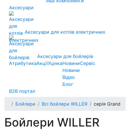
Інші компоненти
Аксесуари
Аксесуари для котлів електричних
Аксесуари для бойлерів
Атрибутика
Акції
Уцінка
Новини
Сервіс
Новини
Відео
Блог
B2B портал
Бойлери
Всі бойлери WILLER
серія Grand
Бойлери WILLER