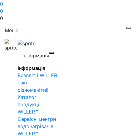
0
0
0
Меню
Інформація
Інформація
Всесвіт і WILLER
такі
різноманітні!
Каталог
продукції
WILLER™
Сервісні центри
водонагрівачів
WILLER™