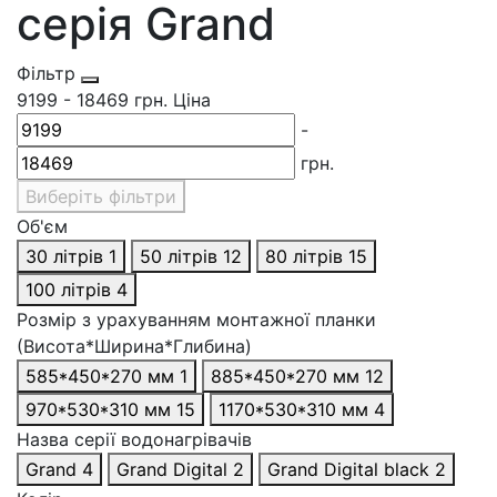
серія Grand
Фільтр
9199
-
18469
грн.
Ціна
-
грн.
Виберіть фільтри
Об'єм
30 літрів
1
50 літрів
12
80 літрів
15
100 літрів
4
Розмір з урахуванням монтажної планки
(Висота*Ширина*Глибина)
585*450*270 мм
1
885*450*270 мм
12
970*530*310 мм
15
1170*530*310 мм
4
Назва серії водонагрівачів
Grand
4
Grand Digital
2
Grand Digital black
2