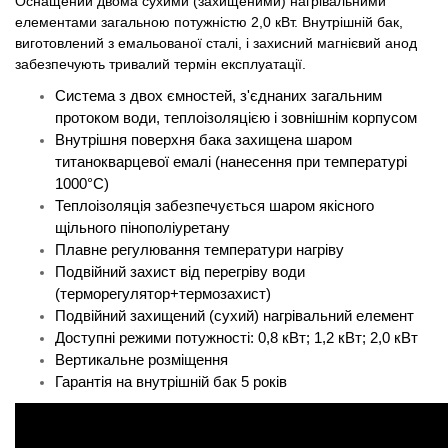
Оснащений двома сухими (захищеними) нагрівальними
елементами загальною потужністю 2,0 кВт. Внутрішній бак,
виготовлений з емальованої сталі, і захисний магнієвий анод
забезпечують тривалий термін експлуатації.
Система з двох ємностей, з'єднаних загальним
протоком води, теплоізоляцією і зовнішнім корпусом
Внутрішня поверхня бака захищена шаром
титанокварцевої емалі (нанесення при температурі
1000°C)
Теплоізоляція забезпечується шаром якісного
щільного пінополіуретану
Плавне регулювання температури нагріву
Подвійний захист від перегріву води
(терморегулятор+термозахист)
Подвійний захищений (сухий) нагрівальний елемент
Доступні режими потужності: 0,8 кВт; 1,2 кВт; 2,0 кВт
Вертикальне розміщення
Гарантія на внутрішній бак 5 років