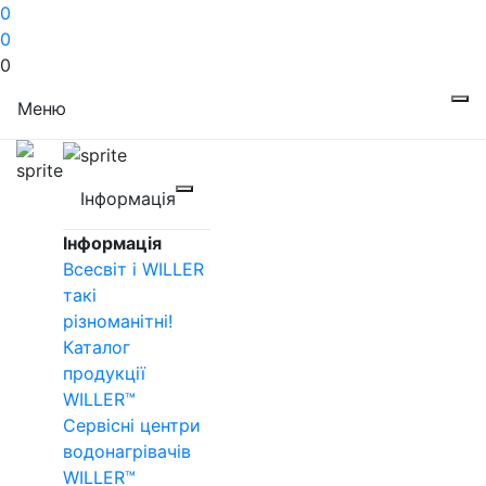
0
0
0
Меню
Інформація
Інформація
Всесвіт і WILLER
такі
різноманітні!
Каталог
продукції
WILLER™
Сервісні центри
водонагрівачів
WILLER™