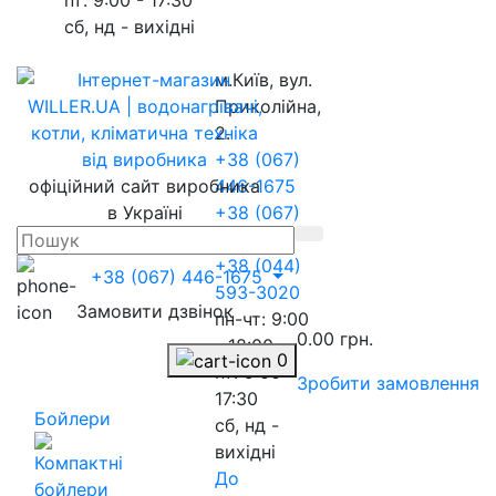
сб, нд - вихідні
м.Київ, вул.
Приколійна,
2.
+38 (067)
офіційний сайт виробника
446-1675
в Україні
+38 (067)
217-8845
+38 (044)
+38 (067) 446-1675
593-3020
Замовити дзвінок
пн-чт: 9:00
0.00 грн.
- 18:00
0
пт: 9:00 -
Зробити замовлення
17:30
Бойлери
сб, нд -
вихідні
До