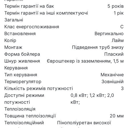
Термін гарантії на бак
5 років
Термін гарантії на інші комплектуючі
1 рік
Загальні
Клас енергоспоживання
C
Встановлення
Вертикально
Колір
Лайм
Монтаж
Підведення труб знизу
Форма бойлера
Плаский
Шнур живлення
Євроштекер із заземленням, 1,5 м
Керування
Тип керування
Механічне
Терморегулятор
Зовнішній
Кількість режимів потужності
3
Доступні режими
0,8 кВт; 1,2 кВт; 2,0
потужності
кВт;
Теплоізоляція
Товщина теплоізоляції
20 мм
Теплоізоляційний
Пінополіуретан високої