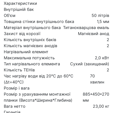
Характеристики
Внутрішній бак
Об'єм
50 літрів
Товщина стінки внутрішнього бака
1,5 мм
Матеріал внутрішнього бака
Титанокварцова емаль
Захист від корозії
Магнієвий анод
Кількість внутрішніх баків
2
Кількість магнієвих анодів
2
Нагрівальний елемент
Максимальна потужність
2,0 кВт
Тип нагрівального елемента
Сухий (захищений)
Кількість ТЕНів
2
Час нагріву води від 20°С до 60°С
70
(Δt=40°С)
хвилин
Розмір і вага
Розмір з урахуванням монтажної
885*450*270
планки (Висота*Ширина*Глибина)
мм
Вага нетто
23,00 кг
Гарантія