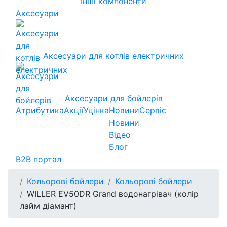
Інші компоненти
Аксесуари
Аксесуари для котлів електричних
Аксесуари для бойлерів
Атрибутика
Акції
Уцінка
Новини
Сервіс
Новини
Відео
Блог
B2B портал
Кольорові бойлери
Кольорові бойлери
WILLER EV50DR Grand водонагрівач (колір
лайм діамант)