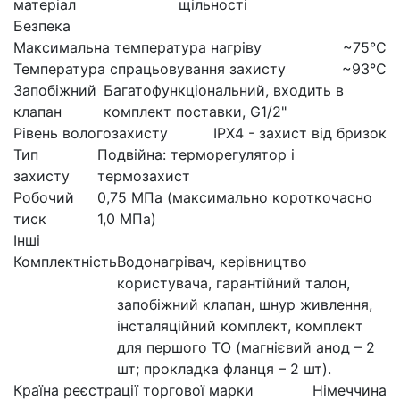
матеріал
щільності
Безпека
Максимальна температура нагріву
~75°C
Температура спрацьовування захисту
~93°C
Запобіжний
Багатофункціональний, входить в
клапан
комплект поставки, G1/2"
Рівень вологозахисту
IPX4 - захист від бризок
Тип
Подвійна: терморегулятор і
захисту
термозахист
Робочий
0,75 МПа (максимально короткочасно
тиск
1,0 МПа)
Інші
Комплектність
Водонагрівач, керівництво
користувача, гарантійний талон,
запобіжний клапан, шнур живлення,
інсталяційний комплект, комплект
для першого ТО (магнієвий анод – 2
шт; прокладка фланця – 2 шт).
Країна реєстрації торгової марки
Німеччина