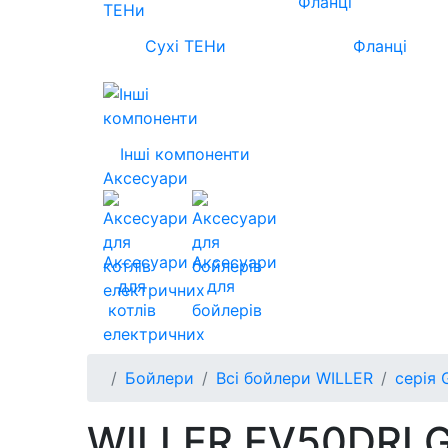
Сухі ТЕНи
Фланці
Інші компоненти
Аксесуари
Аксесуари
Аксесуари
для
для
котлів
бойлерів
електричних
Бойлери
Всі бойлери WILLER
серія 
WILLER EV50DRI Gr