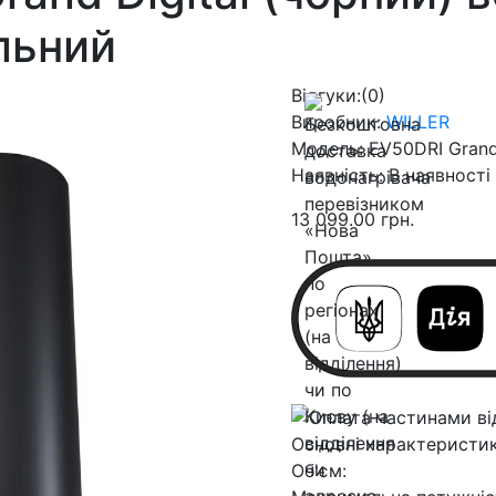
льний
Відгуки:
(0)
Виробник:
WILLER
Модель:
EV50DRI Grand 
Наявність:
В наявності
13 099.00 грн.
Основні характеристи
Об'єм: