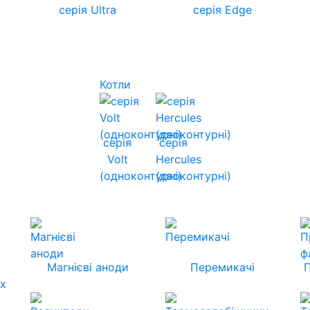
серія Ultra
серія Edge
Котли
серія
серія
Volt
Hercules
(одноконтурні)
(двоконтурні)
Магнієві аноди
Перемикачі
их