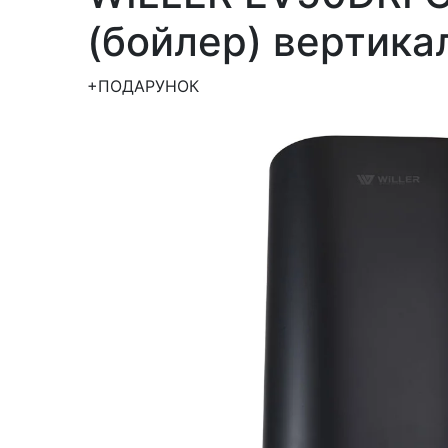
(бойлер) вертика
+ПОДАРУНОК