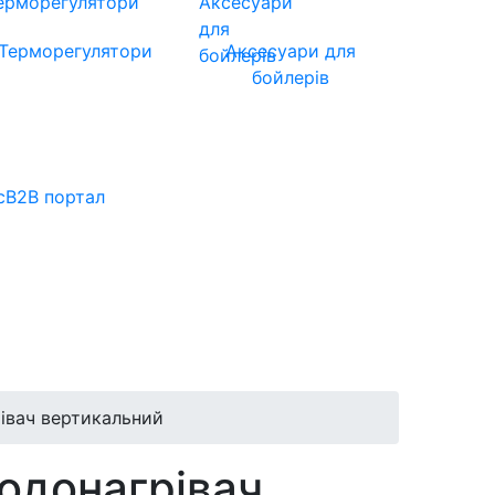
Терморегулятори
Аксесуари для
бойлерів
с
B2B портал
рівач вертикальний
водонагрівач