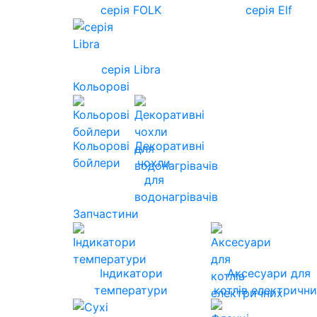
серія FOLK
серія Elf
серія Libra
Кольорові
Кольорові
Декоративні
бойлери
чохли
для
водонагрівачів
Запчастини
Індикатори
Аксесуари для
температури
котлів електричн