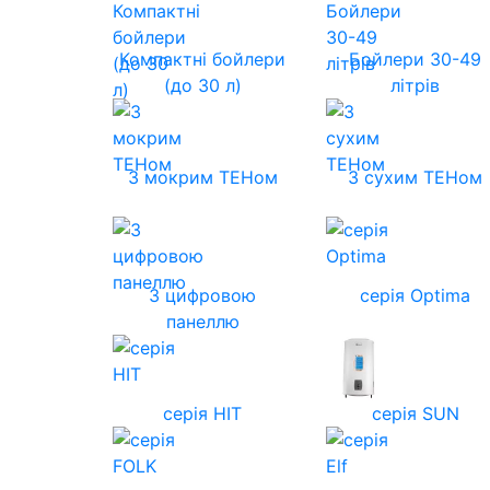
Компактні бойлери
Бойлери 30-49
(до 30 л)
літрів
З мокрим ТЕНом
З сухим ТЕНом
З цифровою
серія Optima
панеллю
серія HIT
серія SUN