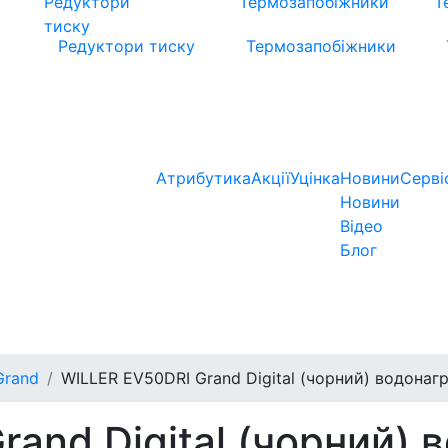
Редуктори тиску
Термозапобіжники
Атрибутика
Акції
Уцінка
Новини
Серві
Новини
Відео
Блог
Grand
WILLER EV50DRI Grand Digital (чорний) водонаг
and Digital (чорний) 