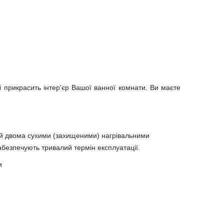
і прикрасить інтер'єр Вашої ванної комнати. Ви маєте
ний двома сухими (захищеними) нагрівальними
абезпечують тривалий термін експлуатації.
и