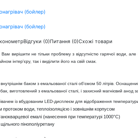
конометр
Відгуки (0)
Питання
(0)
Схожі товари
ам вирішити не тільки проблему з відсутністю гарячої води, але 
ном інтер'єру, так і виділити його на свій смак.
 внутрішнім баком з емальованої сталі об'ємом 50 літрів. Оснаще
бак, виготовлений з емальованої сталі, і захисний магнієвий анод з
івачем із вбудованим LED-дисплеєм для відображення температур
 протоком води, теплоізоляцією і зовнішнім корпусом
анокварцевої емалі (нанесення при температурі 1000°C)
 щільного пінополіуретану