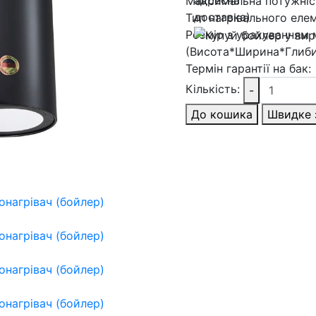
Максимальна потужніс
Тип нагрівального елем
Розмір з урахуванням 
(Висота*Ширина*Глиби
Термін гарантії на бак:
Кількість:
-
До кошика
Швидке 