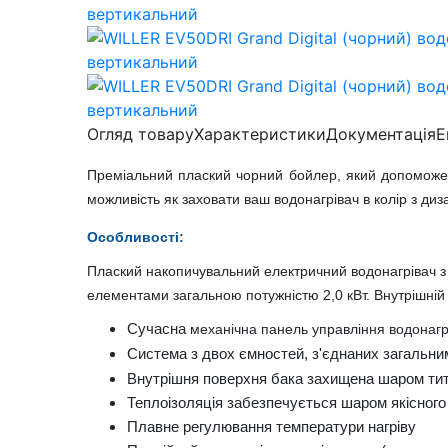
Огляд товару
Характеристики
Документація
Е
Преміальний плаский
чорний бойлер, який допоможе В
можливість як заховати ваш водонагрівач в колір з дизай
Особливості:
Плаский накопичувальний електричний водонагрівач з
елементами загальною потужністю 2,0 кВт. Внутрішній 
Сучасна
механічна
панель управління водонагр
Система з двох ємностей, з'єднаних загальним
Внутрішня поверхня бака захищена шаром тит
Теплоізоляція забезпечується шаром якісного
Плавне регулювання температури нагріву