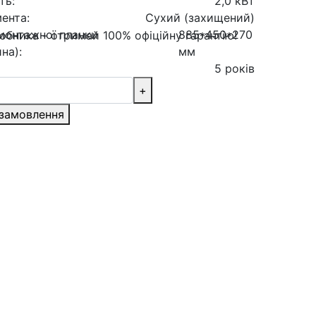
ть:
2,0 кВт
ента:
Сухий (захищений)
монтажної планки
885*450*270
на):
мм
5 років
+
замовлення