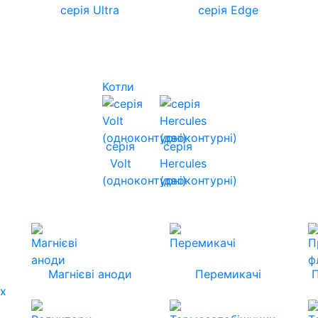
серія Ultra
серія Edge
Котли
серія
серія
Volt
Hercules
(одноконтурні)
(двоконтурні)
Магнієві аноди
Перемикачі
их