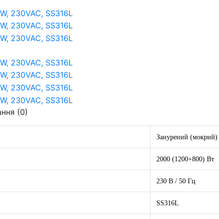
ання
(0)
Занурений (мокрий)
2000 (1200+800) Вт
230 В / 50 Гц
SS316L