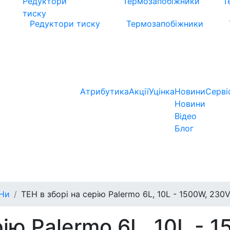
Редуктори тиску
Термозапобіжники
Атрибутика
Акції
Уцінка
Новини
Серві
Новини
Відео
Блог
ЕНи
ТЕН в зборі на серію Palermo 6L, 10L - 1500W, 230
рію Palermo 6L, 10L - 