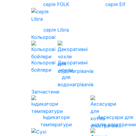
серія FOLK
серія Elf
серія Libra
Кольорові
Кольорові
Декоративні
бойлери
чохли
для
водонагрівачів
Запчастини
Індикатори
Аксесуари для
температури
котлів електричн