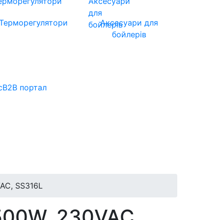
Терморегулятори
Аксесуари для
бойлерів
с
B2B портал
VAC, SS316L
1500W, 230VAC,