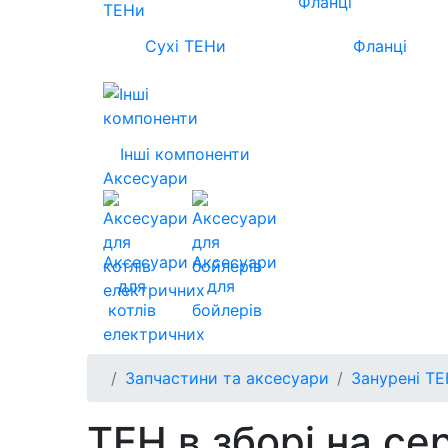
Сухі ТЕНи
Фланці
Інші компоненти
Аксесуари
Аксесуари
Аксесуари
для
для
котлів
бойлерів
електричних
Запчастини та аксесуари
Занурені Т
ТЕН в зборі на се