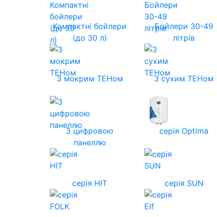
Компактні бойлери
Бойлери 30-49
(до 30 л)
літрів
З мокрим ТЕНом
З сухим ТЕНом
З цифровою
серія Optima
панеллю
серія HIT
серія SUN