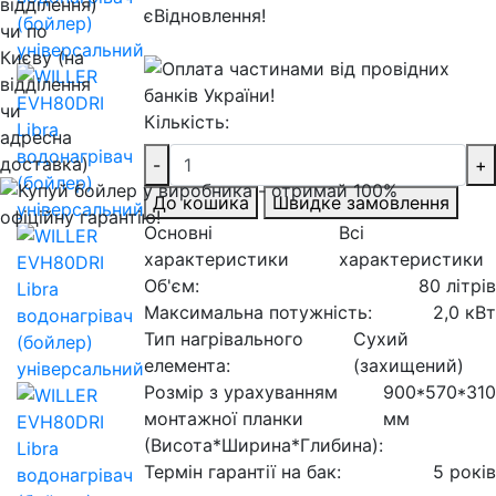
Кількість:
-
+
До кошика
Швидке замовлення
Основні
Всі
характеристики
характеристики
Об'єм:
80 літрів
Максимальна потужність:
2,0 кВт
Тип нагрівального
Сухий
елемента:
(захищений)
Розмір з урахуванням
900*570*310
монтажної планки
мм
(Висота*Ширина*Глибина):
Термін гарантії на бак:
5 років