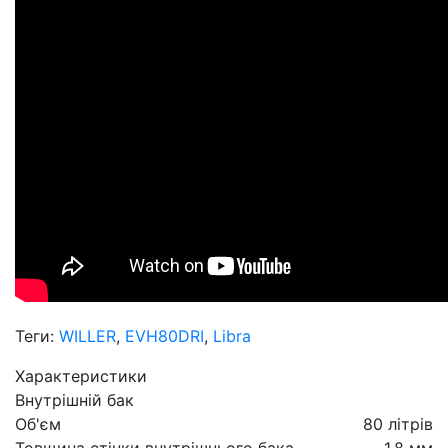
Теги:
WILLER
,
EVH80DRI
,
Libra
Характеристики
Внутрішній бак
Об'єм
80 літрів
Товщина стінки внутрішнього бака
1,8 мм