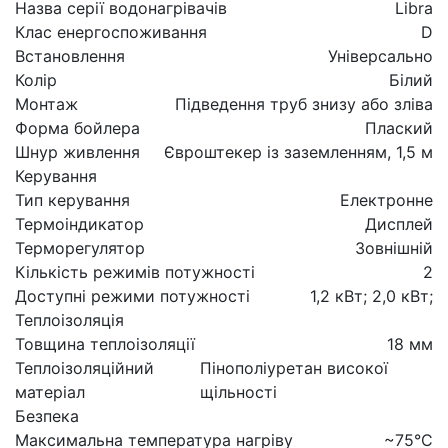
Назва серії водонагрівачів
Libra
Клас енергоспоживання
D
Встановлення
Універсально
Колір
Білий
Монтаж
Підведення труб знизу або зліва
Форма бойлера
Плаский
Шнур живлення
Євроштекер із заземленням, 1,5 м
Керування
Тип керування
Електронне
Термоіндикатор
Дисплей
Терморегулятор
Зовнішній
Кількість режимів потужності
2
Доступні режими потужності
1,2 кВт; 2,0 кВт;
Теплоізоляція
Товщина теплоізоляції
18 мм
Теплоізоляційний
Пінополіуретан високої
матеріал
щільності
Безпека
Максимальна температура нагріву
~75°C