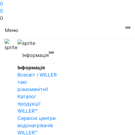
0
0
0
Меню
Інформація
Інформація
Всесвіт і WILLER
такі
різноманітні!
Каталог
продукції
WILLER™
Сервісні центри
водонагрівачів
WILLER™