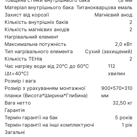
Матеріал внутрішнього бака
Титанокварцова емаль
Захист від корозії
Магнієвий анод
Кількість внутрішніх баків
2
Кількість магнієвих анодів
2
Нагрівальний елемент
Максимальна потужність
2,0 кВт
Тип нагрівального елемента
Сухий (захищений)
Кількість ТЕНів
2
Час нагріву води від 20°С до 60°С
112
(Δt=40°С)
хвилин
Розмір і вага
Розмір з урахуванням монтажної
900*570*310
планки (Висота*Ширина*Глибина)
мм
Вага нетто
32,50 кг
Гарантія
Термін гарантії на бак
5 років
Термін гарантії на інші комплектуючі
1 рік
Загальні