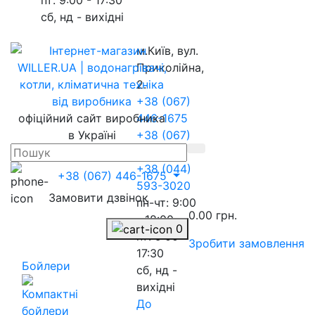
сб, нд - вихідні
м.Київ, вул.
Приколійна,
2.
+38 (067)
офіційний сайт виробника
446-1675
в Україні
+38 (067)
217-8845
+38 (044)
+38 (067) 446-1675
593-3020
Замовити дзвінок
пн-чт: 9:00
0.00 грн.
- 18:00
0
пт: 9:00 -
Зробити замовлення
17:30
Бойлери
сб, нд -
вихідні
До