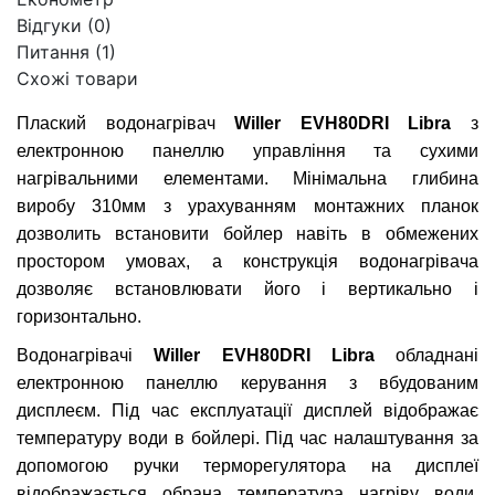
Відгуки (0)
Питання
(1)
Схожі товари
Плаский водонагрівач
Willer
EVH80DRI Libra
з
електронною панеллю управління та сухими
нагрівальними елементами. Мінімальна глибина
виробу 310мм з урахуванням монтажних планок
дозволить встановити бойлер навіть в обмежених
простором умовах, а конструкція водонагрівача
дозволяє встановлювати його і вертикально і
горизонтально.
Водонагрівачі
Willer
EVH80DRI Libra
обладнані
електронною панеллю керування з вбудованим
дисплеєм. Під час експлуатації дисплей відображає
температуру води в бойлері. Під час налаштування за
допомогою ручки терморегулятора на дисплеї
відображається обрана температура нагріву води.