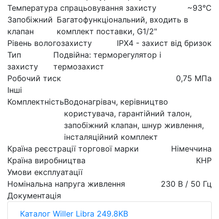
Температура спрацьовування захисту
~93°C
Запобіжний
Багатофункціональний, входить в
клапан
комплект поставки, G1/2"
Рівень вологозахисту
IPX4 - захист від бризок
Тип
Подвійна: терморегулятор і
захисту
термозахист
Робочий тиск
0,75 МПа
Інші
Комплектність
Водонагрівач, керівництво
користувача, гарантійний талон,
запобіжний клапан, шнур живлення,
інсталяційний комплект
Країна реєстрації торгової марки
Німеччина
Країна виробництва
КНР
Умови експлуатації
Номінальна напруга живлення
230 В / 50 Гц
Документація
Каталог Willer Libra 249.8KB