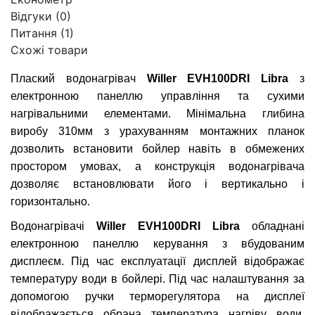
Відгуки (0)
Питання
(1)
Схожі товари
Плаский водонагрівач
Willer
EVH100DRI Libra
з
електронною панеллю управління та сухими
нагрівальними елементами. Мінімальна глибина
виробу 310мм з урахуванням монтажних планок
дозволить встановити бойлер навіть в обмежених
простором умовах, а конструкція водонагрівача
дозволяє встановлювати його і вертикально і
горизонтально.
Водонагрівачі
Willer
EVH100DRI Libra
обладнані
електронною панеллю керування з вбудованим
дисплеєм. Під час експлуатації дисплей відображає
температуру води в бойлері. Під час налаштування за
допомогою ручки терморегулятора на дисплеї
відображається обрана температура нагріву води.