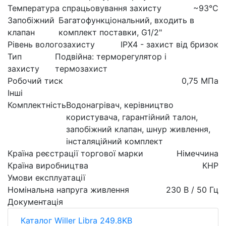
Температура спрацьовування захисту
~93°C
Запобіжний
Багатофункціональний, входить в
клапан
комплект поставки, G1/2"
Рівень вологозахисту
IPX4 - захист від бризок
Тип
Подвійна: терморегулятор і
захисту
термозахист
Робочий тиск
0,75 МПа
Інші
Комплектність
Водонагрівач, керівництво
користувача, гарантійний талон,
запобіжний клапан, шнур живлення,
інсталяційний комплект
Країна реєстрації торгової марки
Німеччина
Країна виробництва
КНР
Умови експлуатації
Номінальна напруга живлення
230 В / 50 Гц
Документація
Каталог Willer Libra 249.8KB