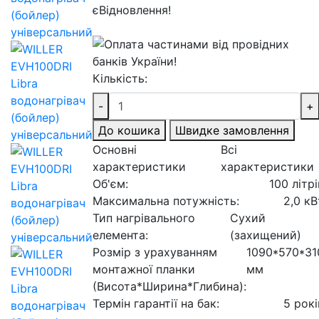
Кількість:
-
+
До кошика
Швидке замовлення
Основні
Всі
характеристики
характеристики
Об'єм:
100 літрі
Максимальна потужність:
2,0 кВ
Тип нагрівального
Сухий
елемента:
(захищений)
Розмір з урахуванням
1090*570*31
монтажної планки
мм
(Висота*Ширина*Глибина):
Термін гарантії на бак:
5 рокі