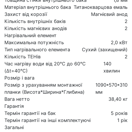
Матеріал внутрішнього бака
Титанокварцова емаль
Захист від корозії
Магнієвий анод
Кількість внутрішніх баків
2
Кількість магнієвих анодів
2
Нагрівальний елемент
Максимальна потужність
2,0 кВт
Тип нагрівального елемента
Сухий (захищений)
Кількість ТЕНів
2
Час нагріву води від 20°С до 60°С
140
(Δt=40°С)
хвилин
Розмір і вага
Розмір з урахуванням монтажної
1090*570*310
планки (Висота*Ширина*Глибина)
мм
Вага нетто
38,40 кг
Гарантія
Термін гарантії на бак
5 років
Термін гарантії на інші комплектуючі
1 рік
Загальні