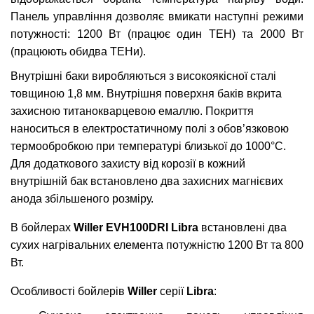
Панель управління дозволяє вмикати наступні режими
потужності: 1200 Вт (працює один ТЕН) та 2000 Вт
(працюють обидва ТЕНи).
Внутрішні баки виробляються з високоякісної сталі
товщиною 1,8 мм. Внутрішня поверхня баків вкрита
захисною титанокварцевою емаллю. Покриття
наноситься в електростатичному полі з обов’язковою
термообробкою при температурі близької до 1000°С.
Для додаткового захисту від корозії в кожний
внутрішній бак встановлено два захисних магнієвих
анода збільшеного розміру.
В бойлерах
Willer
EVH100DRI Libra
встановлені два
сухих нагрівальних елемента потужністю 1200 Вт та 800
Вт.
Особливості бойлерів
Willer
серії
Libra
: