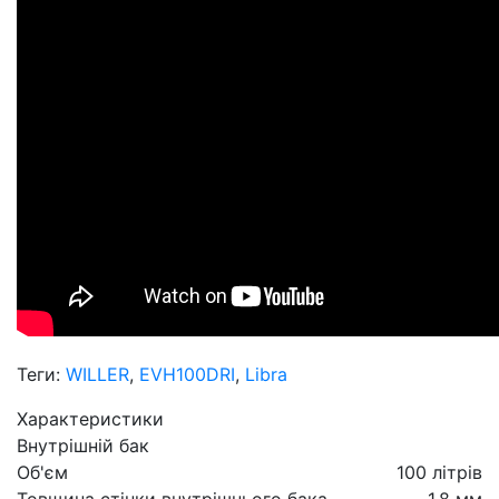
Теги:
WILLER
,
EVH100DRI
,
Libra
Характеристики
Внутрішній бак
Об'єм
100 літрів
Товщина стінки внутрішнього бака
1,8 мм