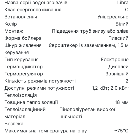
Назва серії водонагрівачів
Libra
Клас енергоспоживання
C
Встановлення
Універсально
Колір
Білий
Монтаж
Підведення труб знизу або зліва
Форма бойлера
Плаский
Шнур живлення
Євроштекер із заземленням, 1,5 м
Керування
Тип керування
Електронне
Термоіндикатор
Дисплей
Терморегулятор
Зовнішній
Кількість режимів потужності
2
Доступні режими потужності
1,2 кВт; 2,0 кВт;
Теплоізоляція
Товщина теплоізоляції
18 мм
Теплоізоляційний
Пінополіуретан високої
матеріал
щільності
Безпека
Максимальна температура нагріву
~75°C