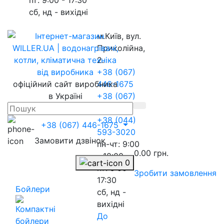
сб, нд - вихідні
м.Київ, вул.
Приколійна,
2.
+38 (067)
офіційний сайт виробника
446-1675
в Україні
+38 (067)
217-8845
+38 (044)
+38 (067) 446-1675
593-3020
Замовити дзвінок
пн-чт: 9:00
0.00 грн.
- 18:00
0
пт: 9:00 -
Зробити замовлення
17:30
Бойлери
сб, нд -
вихідні
До