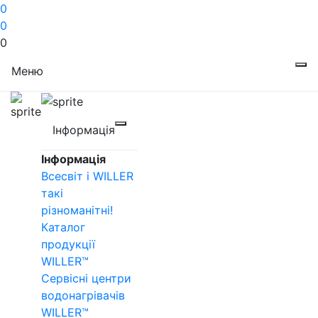
0
0
0
Меню
Інформація
Інформація
Всесвіт і WILLER
такі
різноманітні!
Каталог
продукції
WILLER™
Сервісні центри
водонагрівачів
WILLER™