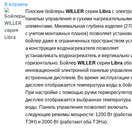
В корзину
Плоские бойлеры
WILLER
серии
Libra
с электр
панелью управления и сухими нагревательным
элементами. Минимальная глубина изделия (27
с учетом монтажных планок) позволяет установ
бойлер даже в ограниченных пространством ус
а конструкция водонагревателя позволяет
устанавливать водонагреватель и вертикально 
горизонтально.
Бойлер
WILLER
серии
Libra
обо
инновационной электронной панелью управлен
встроенным дисплеем. Во время эксплуатации 
дисплее отображается температура воды в бой
При настройке с помощью ручки терморегулято
дисплее отображается выбранная температура
воды. Панель управления позволяет включать
следующие режимы мощности: 1200 Вт (работае
ТЭН) и 2000 Вт (работают оба ТЭНа).