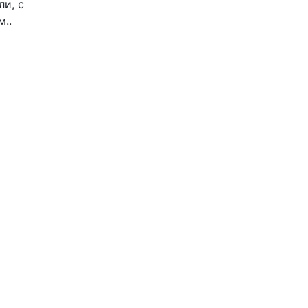
ли, с
..