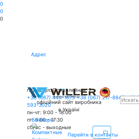
0
0
0
Адрес
г.Киев, ул. Приколейная, 2.
+38 (067) 446-1675
+38 (067) 217-8845
+38 
офіційний сайт виробника
593-3020
в Україні
пн-чт: 9:00 - 18:00
пт: 9:00 - 17:30
Бойлеры
сб, вс - выходные
Перейти в контакты