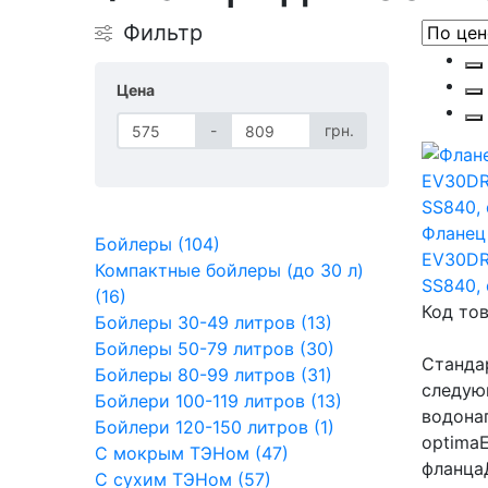
Фильтр
Цена
-
грн.
Фланец
Бойлеры (104)
EV30DR
Компактные бойлеры (до 30 л)
SS840,
(16)
Код тов
Бойлеры 30-49 литров (13)
Бойлеры 50-79 литров (30)
Станда
Бойлеры 80-99 литров (31)
следую
Бойлери 100-119 литров (13)
водонаг
Бойлери 120-150 литров (1)
optima
С мокрым ТЭНом (47)
фланца
С сухим ТЭНом (57)