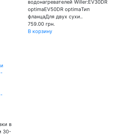
водонагревателей Willer:EV30DR
optimaEV50DR optimaТип
фланцаДля двух сухи..
759.00 грн.
В корзину
-
вки в
 30-