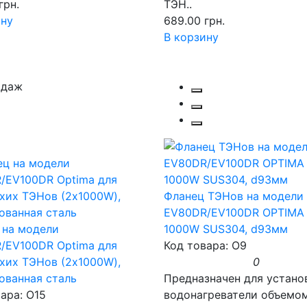
грн.
ТЭН..
ину
689.00 грн.
В корзину
одаж
Фланец ТЭНов на модели
EV80DR/EV100DR OPTIMA 
 на модели
1000W SUS304, d93мм
/EV100DR Optima для
Код товара: O9
ухих ТЭНов (2х1000W),
0
ованная сталь
Предназначен для устано
ара: O15
водонагреватели объемом