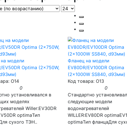
 на модели
Фланец на модели
/EV50DR Optima (2x750W,
EV80DR/EV100DR Optima
 d93мм)
(2x1000W SS840, d93мм)
ара: O14
Код товара: O13
0
0
ртно установливался в
Стандартно установливал
щих моделях
следующие модели
ревателей Willer:EV30DR
водонагревателей
EV50DR optimaТип
WILLER:EV80DR optimaEV
Для сухого ТЭН..
optimaТип фланцаДля сух