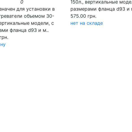
0
150л., вертикальные моде
значен для установки в
размерами фланца d93 и м
греватели объемом 30-
575.00 грн.
вертикальные модели, с
нет на складе
ми фланца d93 и м..
грн.
ину