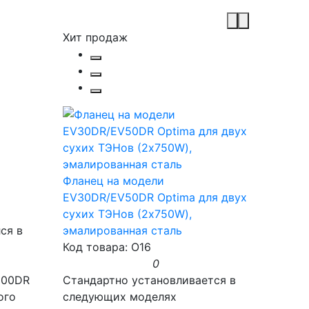
Хит продаж
Фланец на модели
EV30DR/EV50DR Optima для двух
сухих ТЭНов (2х750W),
ся в
эмалированная сталь
Код товара: O16
0
100DR
Стандартно установливается в
ого
следующих моделях