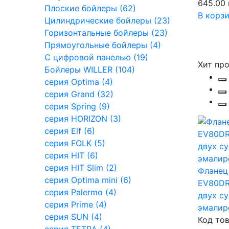
645.00 
Плоские бойлеры (62)
В корз
Цилиндрические бойлеры (23)
Горизонтальные бойлеры (23)
Прямоугольные бойлеры (4)
С цифровой панелью (19)
Хит пр
Бойлеры WILLER (104)
серия Optima (4)
серия Grand (32)
серия Spring (9)
cерия HORIZON (3)
серия Elf (6)
серия FOLK (5)
серия HIT (6)
серия HIT Slim (2)
Фланец
серия Optima mini (6)
EV80DR
серия Palermo (4)
двух с
серия Prime (4)
эмалир
серия SUN (4)
Код тов