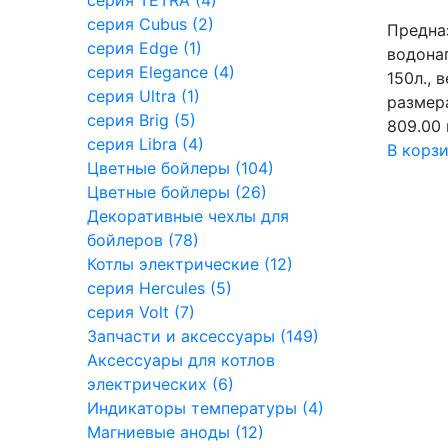
серия TETRA (4)
серия Cubus (2)
Предна
серия Edge (1)
водона
серия Elegance (4)
150л., 
серия Ultra (1)
размера
серия Brig (5)
809.00 
серия Libra (4)
В корз
Цветные бойлеры (104)
Цветные бойлеры (26)
Декоративные чехлы для
бойлеров (78)
Котлы электрические (12)
серия Hercules (5)
серия Volt (7)
Запчасти и аксессуары (149)
Аксессуары для котлов
электрических (6)
Индикаторы температуры (4)
Магниевые аноды (12)