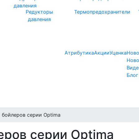
Редукторы
Термопредохранители
давления
Атрибутика
Акции
Уценка
Ново
Ново
Виде
Блог
 бойлеров серии Optima
еров серии Optima