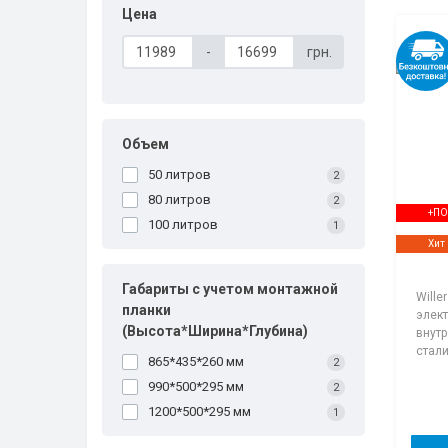
Цена
-
грн.
Объем
50 литров
2
80 литров
2
+П
100 литров
1
Хит
Габариты с учетом монтажной
Wille
планки
элект
(Высота*Ширина*Глубина)
внут
стали
865*435*260 мм
2
990*500*295 мм
2
1200*500*295 мм
1