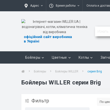
Адрес
Время работы
Оплата и доста
офіційний сайт виробника
в Україні
Бойлеры
Цветные
Котлы
Запч
Бойлеры
Бойлеры WILLER
серия Brig
Бойлеры WILLER серии Brig
Фильтр