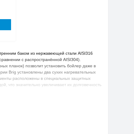
нутренним баком из нержавеющей стали AISI316
сравнении с распространённой AISI304).
ых планок) позволит установить бойлер даже в
рии Brig установлены два сухих нагревательных
ементы расположены в специальных защитных
ой, что значительно увеличивает их долговечность
озии сплав, содержащий не менее 17% хрома и с
 сплаве обеспечивает высокую стойкость к
 AISI316 напоминает более распространённую
многих легирующих элементов, способных
, и коррозионную стойкость.