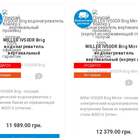
WILLER IV50DR Brig
водонагреватель
WILLER IV50DR Brig Mir
вертикальный
водонагреватель
вертикальный (корпус 
Код товара: IV50DR-Brig
нержавеющей стали)
ОДАРОК
+ПОДАРОК
Код товара: IV50DR-Brig Mirr
 продаж
Хит продаж
2
0
r IV50DR Brig - плоский
рический водонагреватель с
Willer IV50DR Brig Mirror - плоски
ренним баком из нержавеющей
электрический водонагреватель
 AISI316 (отличае..
внутренним баком из нержаве
стали AISI316 (отлич..
11 989.00 грн.
12 379.00 грн.