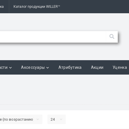
вка
Каталог продукции WILLER™
асти
Аксессуары
Атрибутика
Акции
Уценка