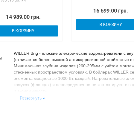
 AISI316 (отлич..
16 699.00 грн.
14 989.00 грн.
В КОРЗИНУ
В КОРЗИНУ
WILLER Brig - плоские электрические водонагреватели с в
(отличается более высокой антикоррозионной стойкостью в 
Минимальная глубина изделия (260-295мм с учётом монтажн
стеснённых пространством условиях. В бойлерах WILLER се
элемента мощностью 1000 Вт. каждый. Нагревательные эл
кожухах (фланцах) и непосредственно не контактируют с вод
и экономичность.
Развернуть
Нержавеющая сталь AISI316 - это стойкий к процессу корр
низким содержанием углерода. Высокое содержание хрома в
процессу коррозии. По своему составу нержавеющая сталь
AISI304, обогащенную молибденом. Молибден - один из не
одновременно повысить прочностные, вязкие свойства стали