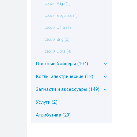
серия Edge (1)
серия Elegance (4)
серия Ultra (1)
серия Brig (5)
серия Libra (4)
Цветные бойлеры (104)
Котлы электрические (12)
Цветные бойлеры (26)
Декоративные чехлы для
Запчасти и аксессуары (149)
серия Hercules (5)
бойлеров (78)
серия Volt (7)
Услуги (2)
Аксессуары для котлов
электрических (6)
Атрибутика (20)
Индикаторы температуры (4)
Магниевые аноды (12)