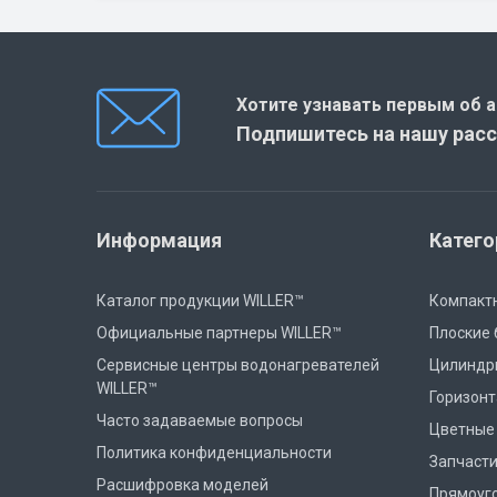
Переключатели (4)
Прокладки фланцев (6)
Хотите узнавать первым об а
Погружные ТЭНы (14)
Подпишитесь на нашу рас
Сухие ТЭНы (14)
Редукторы давления (4)
Информация
Катего
Фланцы (20)
Каталог продукции WILLER™
Компактн
Термопредохранители (10)
Для бойлеров серии Elegance (5)
Официальные партнеры WILLER™
Плоские
Для бойлеров серии Fine (0)
Терморегуляторы (10)
Сервисные центры водонагревателей
Цилиндр
WILLER™
Для бойлеров серии Grand (1)
Аксессуары для бойлеров (22)
Горизон
Часто задаваемые вопросы
Цветные
Для бойлеров серии Optima (5)
Прочие компоненты (24)
Политика конфиденциальности
Запчасти
Для бойлеров серии Premium (1)
Расшифровка моделей
Прямоуг