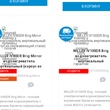
В КОРЗИНУ
В КОРЗИНУ
WILLER IV100DR Brig
LLER IV80DR Brig Mirror
водонагреватель
водонагреватель
вертикальный
ертикальный (корпус из
Код товара: IV100DR-Brig
нержавеющей стали)
ОДАРОК
+ПОДАРОК
од товара: IV80DR-Brig Mirror
 продаж
0
0
WILLER IV100DR Brig - плоский
электрический водонагреватель
r IV80DR Brig Mirror - плоский
внутренним баком из нержаве
рический водонагреватель с
стали AISI316 (отличается ..
ренним баком из нержавеющей