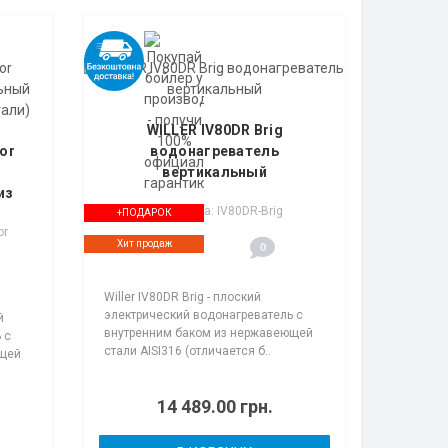
WILLER IV80DR Brig
ror
водонагреватель
вертикальный
из
Код товара: IV80DR-Brig
+ПОДАРОК
or
Хит продаж
0
Willer IV80DR Brig - плоский
электрический водонагреватель с
й
внутренним баком из нержавеющей
 с
стали AISI316 (отличается б..
ющей
14 489.00 грн.