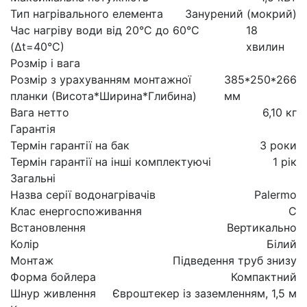
Тип нагрівального елемента
Занурений (мокрий)
Час нагріву води від 20°С до 60°С
18
(Δt=40°С)
хвилин
Розмір і вага
Розмір з урахуванням монтажної
385*250*266
планки (Висота*Ширина*Глибина)
мм
Вага нетто
6,10 кг
Гарантія
Термін гарантії на бак
3 роки
Термін гарантії на інші комплектуючі
1 рік
Загальні
Назва серії водонагрівачів
Palermo
Клас енергоспоживання
C
Встановлення
Вертикально
Колір
Білий
Монтаж
Підведення труб знизу
Форма бойлера
Компактний
Шнур живлення
Євроштекер із заземленням, 1,5 м