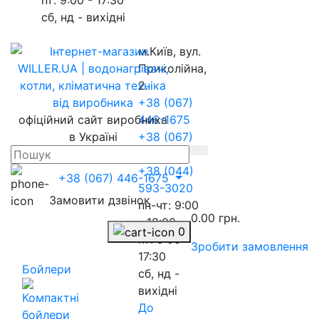
сб, нд - вихідні
м.Київ, вул.
Приколійна,
2.
+38 (067)
офіційний сайт виробника
446-1675
в Україні
+38 (067)
217-8845
+38 (044)
+38 (067) 446-1675
593-3020
Замовити дзвінок
пн-чт: 9:00
0.00 грн.
- 18:00
0
пт: 9:00 -
Зробити замовлення
17:30
Бойлери
сб, нд -
вихідні
До