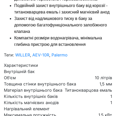
Подвійний захист внутрішнього баку від корозії -
титанокварцева емаль і захисний магнієвий анод
Захист від надлишкового тиску в баку за
допомогою багатофункціонального запобіжного
клапана
Компактні розміри водонагрівача, мінімальна
глибина пристрою для встановлення
Теги:
WILLER
,
AEV-10R
,
Palermo
Характеристики
Внутрішній бак
Об'єм
10 літрів
Товщина стінки внутрішнього бака
1,5 мм
Матеріал внутрішнього бака
Титанокварцова емаль
Кількість внутрішніх баків
1
Кількість магнієвих анодів
1
Нагрівальний елемент
Максимальна потужність
1,5 кВт