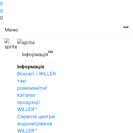
0
0
0
Меню
Інформація
Інформація
Всесвіт і WILLER
такі
різноманітні!
Каталог
продукції
WILLER™
Сервісні центри
водонагрівачів
WILLER™