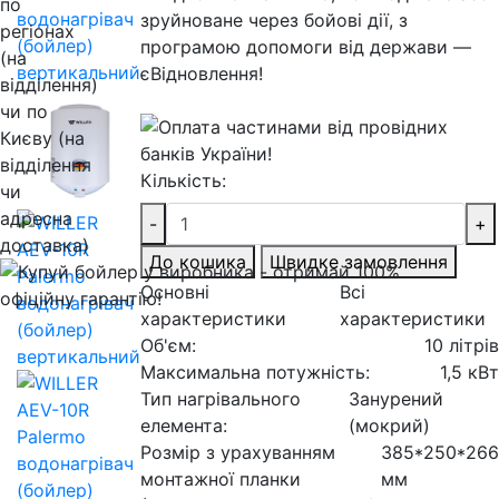
Кількість:
-
+
До кошика
Швидке замовлення
Основні
Всі
характеристики
характеристики
Об'єм:
10 літрів
Максимальна потужність:
1,5 кВт
Тип нагрівального
Занурений
елемента:
(мокрий)
Розмір з урахуванням
385*250*266
монтажної планки
мм