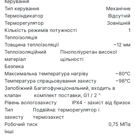
Керування
Тип керування
Механічне
Термоіндикатор
Відсутній
Терморегулятор
Зовнішній
Кількість режимів потужності
1
Теплоізоляція
Товщина теплоізоляції
~12 мм
Теплоізоляційний
Пінополіуретан високої
матеріал
щільності
Безпека
Максимальна температура нагріву
~80°C
Температура спрацьовування захисту
~98°C
Запобіжний
Багатофункціональний, входить в
клапан
комплект поставки, G1 / 2 "
Рівень вологозахисту
IPX4 - захист від бризок
Тип
Подвійна: терморегулятор і
захисту
термозахист
Робочий тиск
0,75 МПа
Інші