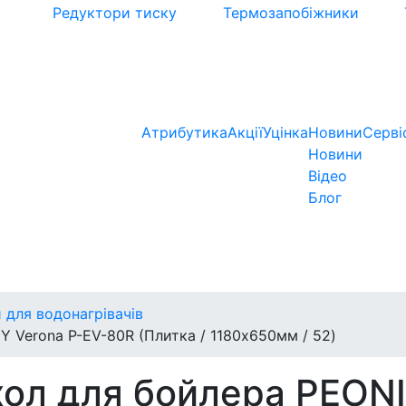
Редуктори тиску
Термозапобіжники
Атрибутика
Акції
Уцінка
Новини
Серві
Новини
Відео
Блог
 для водонагрівачів
 Verona P-EV-80R (Плитка / 1180х650мм / 52)
ол для бойлера PEONI