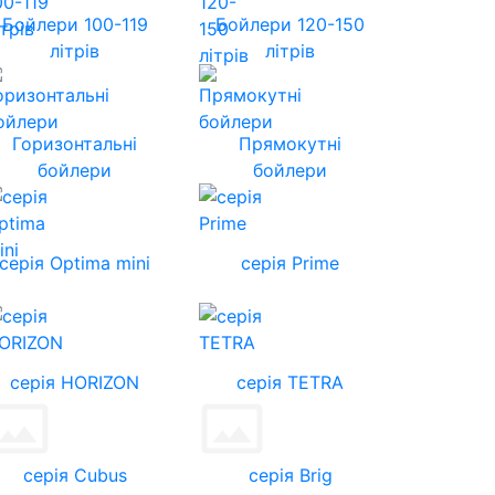
Бойлери 100-119
Бойлери 120-150
літрів
літрів
Горизонтальні
Прямокутні
бойлери
бойлери
серія Optima mini
серія Prime
cерія HORIZON
серія TETRA
серія Cubus
серія Brig