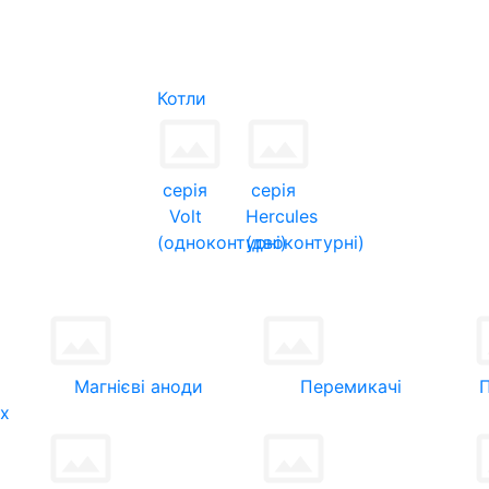
Котли
серія
серія
Volt
Hercules
(одноконтурні)
(двоконтурні)
Магнієві аноди
Перемикачі
их