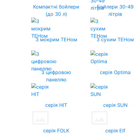
Компактні бойлери
Бойлери 30-49
(до 30 л)
літрів
З мокрим ТЕНом
З сухим ТЕНом
З цифровою
серія Optima
панеллю
серія HIT
серія SUN
серія FOLK
серія Elf