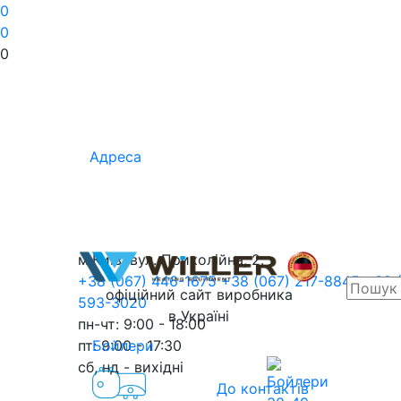
0
0
0
Адреса
м.Київ, вул. Приколійна, 2.
+38 (067) 446-1675
+38 (067) 217-8845
+38 
офіційний сайт виробника
593-3020
в Україні
пн-чт: 9:00 - 18:00
пт: 9:00 - 17:30
Бойлери
сб, нд - вихідні
До контактів