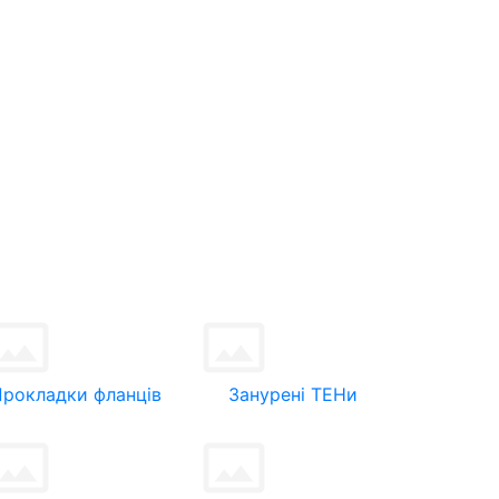
Прокладки фланців
Занурені ТЕНи