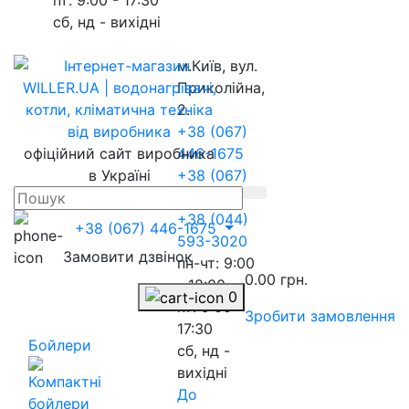
сб, нд - вихідні
м.Київ, вул.
Приколійна,
2.
+38 (067)
офіційний сайт виробника
446-1675
в Україні
+38 (067)
217-8845
+38 (044)
+38 (067) 446-1675
593-3020
Замовити дзвінок
пн-чт: 9:00
0.00 грн.
- 18:00
0
пт: 9:00 -
Зробити замовлення
17:30
Бойлери
сб, нд -
вихідні
До