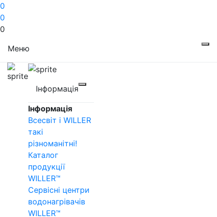
0
0
0
Меню
Інформація
Інформація
Всесвіт і WILLER
такі
різноманітні!
Каталог
продукції
WILLER™
Сервісні центри
водонагрівачів
WILLER™