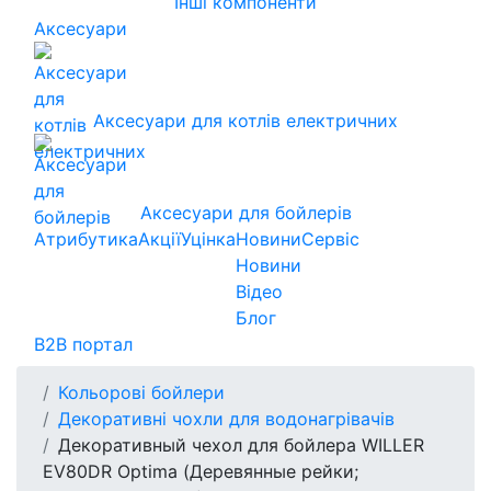
Інші компоненти
Аксесуари
Аксесуари для котлів електричних
Аксесуари для бойлерів
Атрибутика
Акції
Уцінка
Новини
Сервіс
Новини
Відео
Блог
B2B портал
Кольорові бойлери
Декоративні чохли для водонагрівачів
Декоративный чехол для бойлера WILLER
EV80DR Optima (Деревянные рейки;