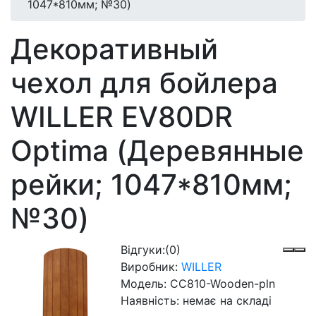
1047*810мм; №30)
Декоративный
чехол для бойлера
WILLER EV80DR
Optima (Деревянные
рейки; 1047*810мм;
№30)
Відгуки:
(0)
Виробник:
WILLER
Модель:
CC810-Wooden-pln
Наявність:
немає на складі