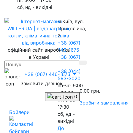
сб, нд - вихідні
м.Київ, вул.
Приколійна,
2.
+38 (067)
офіційний сайт виробника
446-1675
в Україні
+38 (067)
217-8845
+38 (044)
+38 (067) 446-1675
593-3020
Замовити дзвінок
пн-чт: 9:00
0.00 грн.
- 18:00
0
пт: 9:00 -
Зробити замовлення
17:30
Бойлери
сб, нд -
вихідні
До