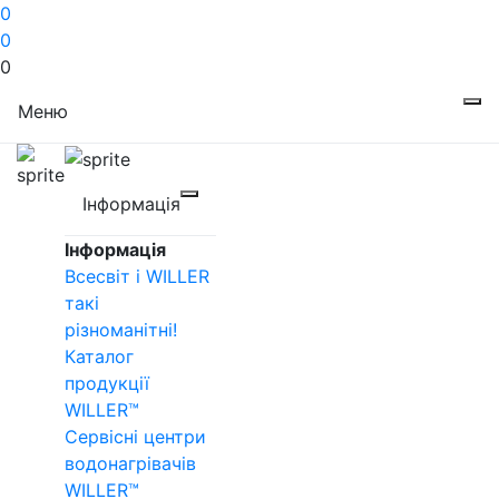
0
0
0
Меню
Інформація
Інформація
Всесвіт і WILLER
такі
різноманітні!
Каталог
продукції
WILLER™
Сервісні центри
водонагрівачів
WILLER™