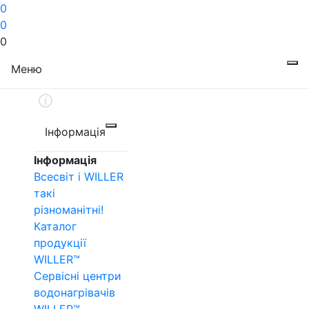
0
0
0
Меню
Інформація
Інформація
Всесвіт і WILLER
такі
різноманітні!
Каталог
продукції
WILLER™
Сервісні центри
водонагрівачів