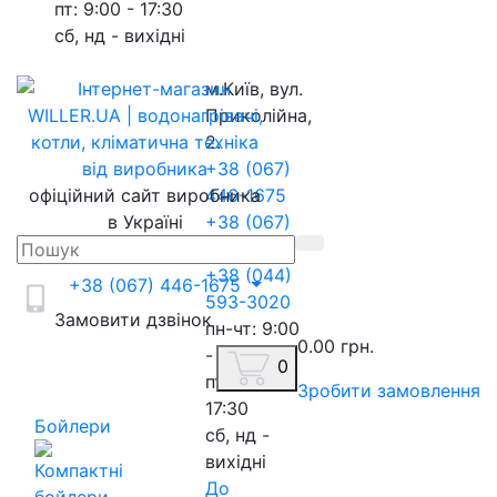
пт: 9:00 - 17:30
сб, нд - вихідні
м.Київ, вул.
Приколійна,
2.
+38 (067)
офіційний сайт виробника
446-1675
в Україні
+38 (067)
217-8845
+38 (044)
+38 (067) 446-1675
593-3020
Замовити дзвінок
пн-чт: 9:00
0.00 грн.
- 18:00
0
пт: 9:00 -
Зробити замовлення
17:30
Бойлери
сб, нд -
вихідні
До