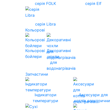
серія FOLK
серія Elf
серія Libra
Кольорові
Кольорові
Декоративні
бойлери
чохли
для
водонагрівачів
Запчастини
Індикатори
Аксесуари для
температури
котлів електричн