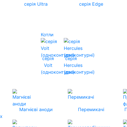
серія Ultra
серія Edge
Котли
серія
серія
Volt
Hercules
(одноконтурні)
(двоконтурні)
Магнієві аноди
Перемикачі
их