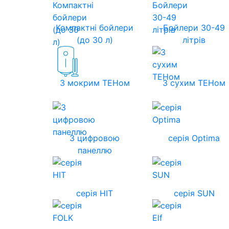
Компактні бойлери
Бойлери 30-49
(до 30 л)
літрів
З мокрим ТЕНом
З сухим ТЕНом
З цифровою
серія Optima
панеллю
серія HIT
серія SUN