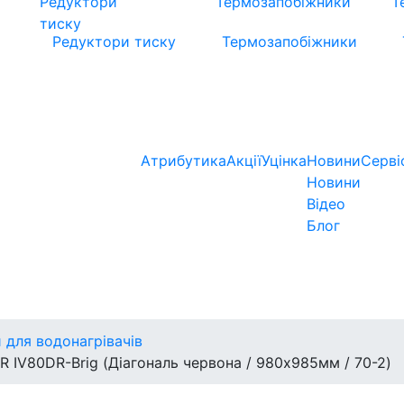
Редуктори тиску
Термозапобіжники
Атрибутика
Акції
Уцінка
Новини
Серві
Новини
Відео
Блог
 для водонагрівачів
 IV80DR-Brig (Діагональ червона / 980х985мм / 70-2)