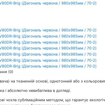
ання
(0)
вача) на тканинній основі, однотонний або з кольорови
ка і абсолютно невибаглива в догляді.
ві чохла сублімаційним методом, що гарантує екологічн