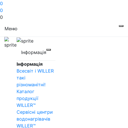
0
0
0
Меню
Інформація
Інформація
Всесвіт і WILLER
такі
різноманітні!
Каталог
продукції
WILLER™
Сервісні центри
водонагрівачів
WILLER™