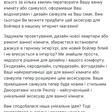
всього за кілька хвилин перетворити Вашу ванну
кімнату або санвузол, оформивши Ваш
водонагрівач і дизайн санвузла на Ваш смак. Вже
сьогодні Ви можете придбати цей аксесуар для
бойлера в нашому інтернет-магазині!
Задумали проектування, дизайн нової квартири або
ремонт ванної кімнати, збираєтеся встановити
джакузі в гарному інтер'єрі, але новий бойлер білий
і не вписується в інтер'єр? Ми знайшли просте,
недороге рішення для дизайну і вашого комфорту.
Екодизайн, євродизайн, супердизайн, фотодизайн і
Ваші найкреативніші ідеї для ванної кімнати або
санвузла тепер розширені цим аксесуаром. Ваше
приміщення санвузла тепер буде новим і стильним.
Декоративні чохли Peoniy - найсучасніший і
унікальний аксесуар для ванної кімнати.
Вам сподобалася наша унікальна ідея? Тоді
звертайтеся сьогодні і замовте чохол за