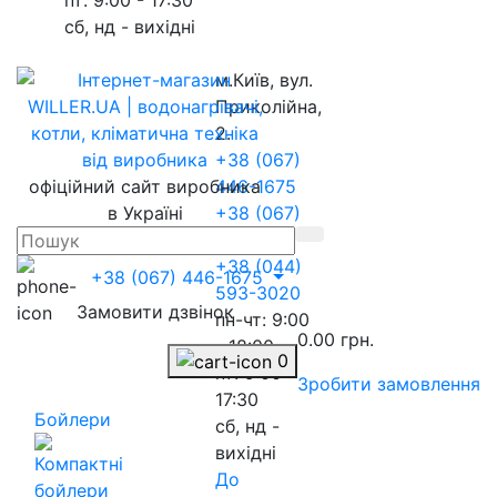
сб, нд - вихідні
м.Київ, вул.
Приколійна,
2.
+38 (067)
офіційний сайт виробника
446-1675
в Україні
+38 (067)
217-8845
+38 (044)
+38 (067) 446-1675
593-3020
Замовити дзвінок
пн-чт: 9:00
0.00 грн.
- 18:00
0
пт: 9:00 -
Зробити замовлення
17:30
Бойлери
сб, нд -
вихідні
До