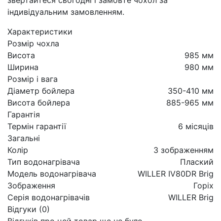
індивідуальним замовленням.
Характеристики
Розмір чохла
Висота
985 мм
Ширина
980 мм
Розмір і вага
Діаметр бойлера
350-410 мм
Висота бойлера
885-965 мм
Гарантія
Термін гарантії
6 місяців
Загальні
Колір
З зображенням
Тип водонагрівача
Плаский
Модель водонагрівача
WILLER IV80DR Brig
Зображення
Горіх
Серія водонагрівачів
WILLER Brig
Відгуки (0)
Відгуків про цей товар ще не було.