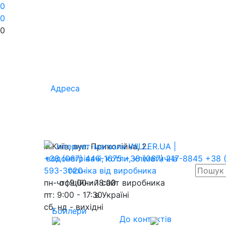
0
0
0
Адреса
м.Київ, вул. Приколійна, 2.
+38 (067) 446-1675
+38 (067) 217-8845
+38 
593-3020
пн-чт: 9:00 - 18:00
офіційний сайт виробника
пт: 9:00 - 17:30
в Україні
сб, нд - вихідні
Бойлери
До контактів