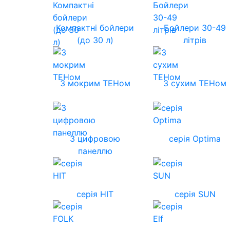
Компактні бойлери
Бойлери 30-49
(до 30 л)
літрів
З мокрим ТЕНом
З сухим ТЕНом
З цифровою
серія Optima
панеллю
серія HIT
серія SUN