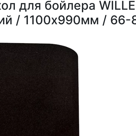
хол для бойлера WILL
ий / 1100х990мм / 66-