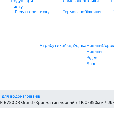
Редуктори тиску
Термозапобіжники
Атрибутика
Акції
Уцінка
Новини
Серві
Новини
Відео
Блог
 для водонагрівачів
R EV80DR Grand (Креп-сатин чорний / 1100х990мм / 66-