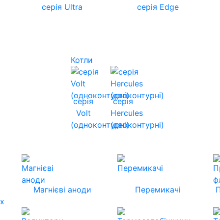
серія Ultra
серія Edge
Котли
серія
серія
Volt
Hercules
(одноконтурні)
(двоконтурні)
Магнієві аноди
Перемикачі
их