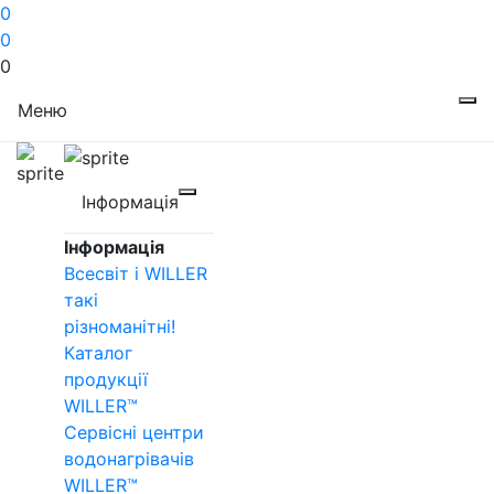
0
0
0
Меню
Інформація
Інформація
Всесвіт і WILLER
такі
різноманітні!
Каталог
продукції
WILLER™
Сервісні центри
водонагрівачів
WILLER™