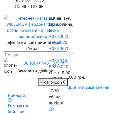
сб, нд - вихідні
м.Київ, вул.
Приколійна,
2.
+38 (067)
офіційний сайт виробника
446-1675
в Україні
+38 (067)
217-8845
+38 (044)
+38 (067) 446-1675
593-3020
Замовити дзвінок
пн-чт: 9:00
0.00 грн.
- 18:00
0
пт: 9:00 -
Зробити замовлення
17:30
Бойлери
сб, нд -
вихідні
До