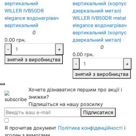
WILLER IVB50DR
elegance водонагрівач
WILLER IVB50DR metal
вертикальний
elegance водонагрівач
0
вертикальний (корпус
0.00 грн.
дзеркальний метал)
0
-
+
0.00 грн.
знятий з виробництва
-
+
знятий з виробництва
Хочете дізнаватися першим про акції і
знижки?
Підпишіться на нашу розсилку
Підписатися
Я прочитав документ
Політика конфіденційності
і
згоден з вимогами