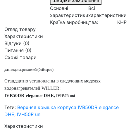
Швидке замовлення
Основні
Всі
характеристики
характеристики
Країна виробництва:
КНР
Огляд товару
Характеристики
Відгуки (0)
Питання
(0)
Схожі товари
для водонагревателей (бойлеров).
Стандартно установлены в следующих моделях
водонагревателей WILLER:
IVB50DR elegance DHE,
IVH50R uni
Теги:
Верхняя крышка корпуса IVB50DR elegance
DHE
,
IVH50R uni
Характеристики