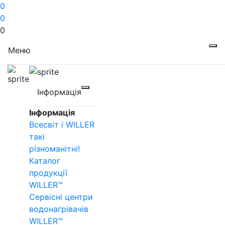
0
0
0
Меню
Інформація
Інформація
Всесвіт і WILLER
такі
різноманітні!
Каталог
продукції
WILLER™
Сервісні центри
водонагрівачів
WILLER™