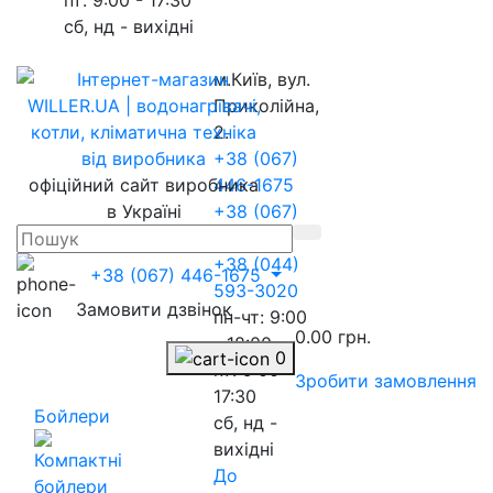
сб, нд - вихідні
м.Київ, вул.
Приколійна,
2.
+38 (067)
офіційний сайт виробника
446-1675
в Україні
+38 (067)
217-8845
+38 (044)
+38 (067) 446-1675
593-3020
Замовити дзвінок
пн-чт: 9:00
0.00 грн.
- 18:00
0
пт: 9:00 -
Зробити замовлення
17:30
Бойлери
сб, нд -
вихідні
До