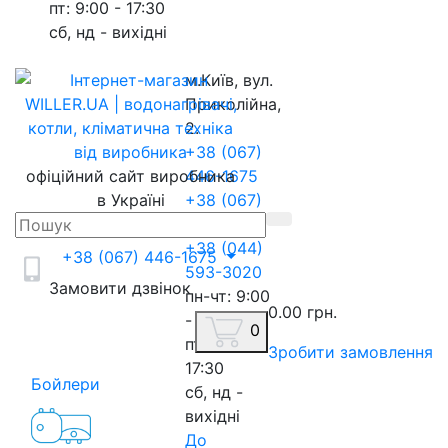
пт: 9:00 - 17:30
сб, нд - вихідні
м.Київ, вул.
Приколійна,
2.
+38 (067)
офіційний сайт виробника
446-1675
в Україні
+38 (067)
217-8845
+38 (044)
+38 (067) 446-1675
593-3020
Замовити дзвінок
пн-чт: 9:00
0.00 грн.
- 18:00
0
пт: 9:00 -
Зробити замовлення
17:30
Бойлери
сб, нд -
вихідні
До