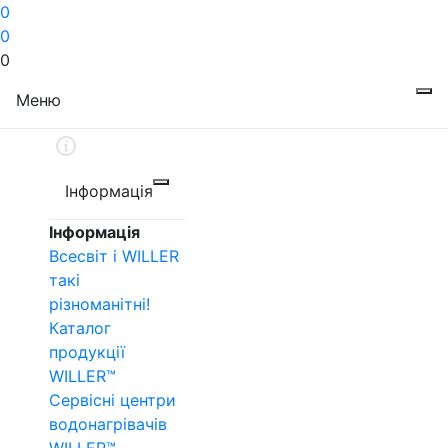
0
0
0
Меню
Інформація
Інформація
Всесвіт і WILLER
такі
різноманітні!
Каталог
продукції
WILLER™
Сервісні центри
водонагрівачів