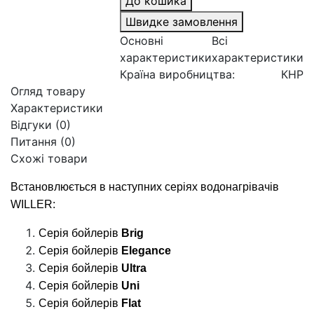
До кошика
Швидке замовлення
Основні
Всі
характеристики
характеристики
Країна виробництва:
КНР
Огляд товару
Характеристики
Відгуки (0)
Питання
(0)
Схожі товари
Встановлюється в наступних серіях водонагрівачів
WILLER:
Серія бойлерів
Brig
Серія бойлерів
Elegance
Серія бойлерів
Ultra
Серія бойлерів
Uni
Серія бойлерів
Flat