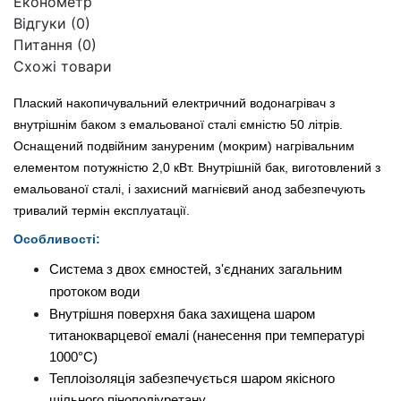
Економетр
Відгуки (0)
Питання
(0)
Схожі товари
Плаский накопичувальний електричний водонагрівач з
внутрішнім баком з емальованої сталі ємністю 50 літрів.
Оснащений подвійним зануреним (мокрим) нагрівальним
елементом потужністю 2,0 кВт. Внутрішній бак, виготовлений з
емальованої сталі, і захисний магнієвий анод забезпечують
тривалий термін експлуатації.
Особливості:
Система з двох ємностей, з'єднаних загальним
протоком води
Внутрішня поверхня бака захищена шаром
титанокварцевої емалі (нанесення при температурі
1000°C)
Теплоізоляція забезпечується шаром якісного
щільного пінополіуретану