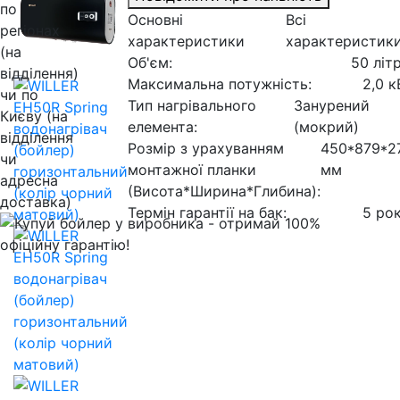
Основні
Всі
характеристики
характеристик
Об'єм:
50 літр
Максимальна потужність:
2,0 к
Тип нагрівального
Занурений
елемента:
(мокрий)
Розмір з урахуванням
450*879*2
монтажної планки
мм
(Висота*Ширина*Глибина):
Термін гарантії на бак:
5 рок