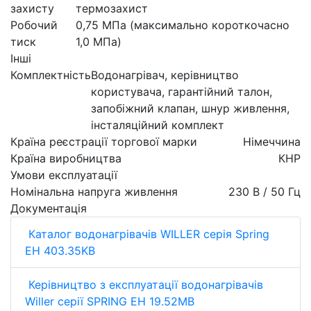
захисту
термозахист
Робочий
0,75 МПа (максимально короткочасно
тиск
1,0 МПа)
Інші
Комплектність
Водонагрівач, керівництво
користувача, гарантійний талон,
запобіжний клапан, шнур живлення,
інсталяційний комплект
Країна реєстрації торгової марки
Німеччина
Країна виробництва
КНР
Умови експлуатації
Номінальна напруга живлення
230 В / 50 Гц
Документація
Каталог водонагрівачів WILLER серія Spring
EH 403.35KB
Керівництво з експлуатації водонагрівачів
Willer серії SPRING EH 19.52MB