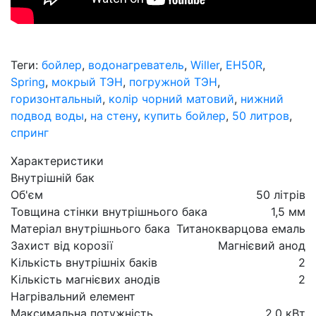
Теги:
бойлер
,
водонагреватель
,
Willer
,
EH50R
,
Spring
,
мокрый ТЭН
,
погружной ТЭН
,
горизонтальный
,
колір чорний матовий
,
нижний
подвод воды
,
на стену
,
купить бойлер
,
50 литров
,
спринг
Характеристики
Внутрішній бак
Об'єм
50 літрів
Товщина стінки внутрішнього бака
1,5 мм
Матеріал внутрішнього бака
Титанокварцова емаль
Захист від корозії
Магнієвий анод
Кількість внутрішніх баків
2
Кількість магнієвих анодів
2
Нагрівальний елемент
Максимальна потужність
2,0 кВт