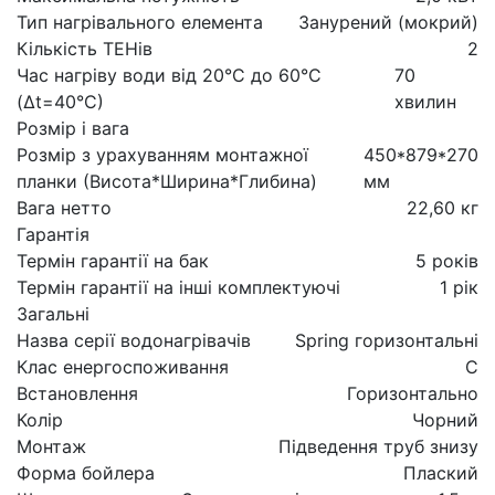
Тип нагрівального елемента
Занурений (мокрий)
Кількість ТЕНів
2
Час нагріву води від 20°С до 60°С
70
(Δt=40°С)
хвилин
Розмір і вага
Розмір з урахуванням монтажної
450*879*270
планки (Висота*Ширина*Глибина)
мм
Вага нетто
22,60 кг
Гарантія
Термін гарантії на бак
5 років
Термін гарантії на інші комплектуючі
1 рік
Загальні
Назва серії водонагрівачів
Spring горизонтальні
Клас енергоспоживання
C
Встановлення
Горизонтально
Колір
Чорний
Монтаж
Підведення труб знизу
Форма бойлера
Плаский