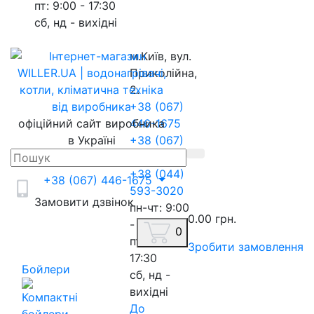
пт: 9:00 - 17:30
сб, нд - вихідні
м.Київ, вул.
Приколійна,
2.
+38 (067)
офіційний сайт виробника
446-1675
в Україні
+38 (067)
217-8845
+38 (044)
+38 (067) 446-1675
593-3020
Замовити дзвінок
пн-чт: 9:00
0.00 грн.
- 18:00
0
пт: 9:00 -
Зробити замовлення
17:30
Бойлери
сб, нд -
вихідні
До