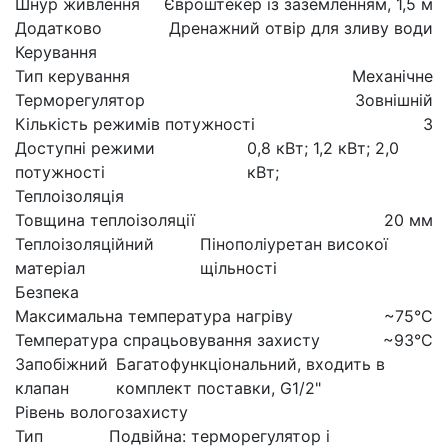
Шнур живлення
Євроштекер із заземленням, 1,5 м
Додатково
Дренажний отвір для зливу води
Керування
Тип керування
Механічне
Терморегулятор
Зовнішній
Кількість режимів потужності
3
Доступні режими
0,8 кВт; 1,2 кВт; 2,0
потужності
кВт;
Теплоізоляція
Товщина теплоізоляції
20 мм
Теплоізоляційний
Пінополіуретан високої
матеріал
щільності
Безпека
Максимальна температура нагріву
~75°C
Температура спрацьовування захисту
~93°C
Запобіжний
Багатофункціональний, входить в
клапан
комплект поставки, G1/2"
Рівень вологозахисту
Тип
Подвійна: терморегулятор і