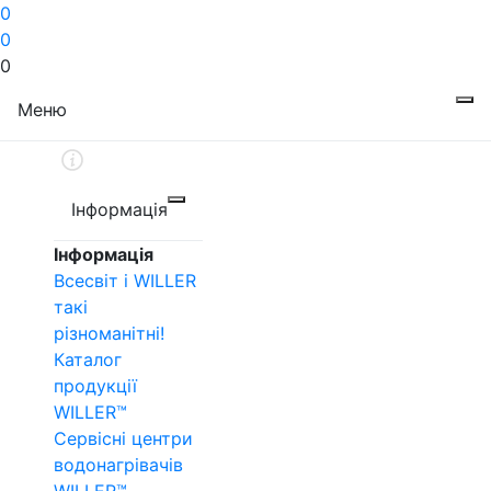
0
0
0
Меню
Інформація
Інформація
Всесвіт і WILLER
такі
різноманітні!
Каталог
продукції
WILLER™
Сервісні центри
водонагрівачів