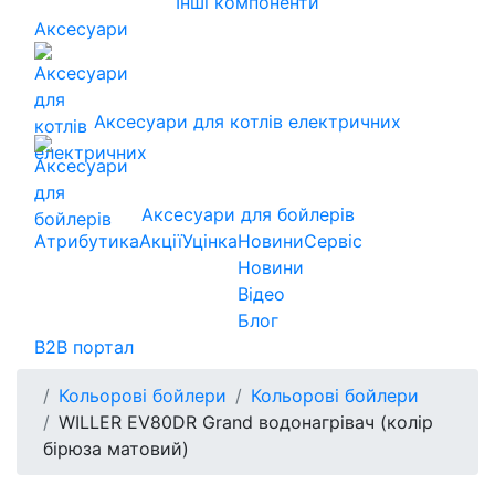
Інші компоненти
Аксесуари
Аксесуари для котлів електричних
Аксесуари для бойлерів
Атрибутика
Акції
Уцінка
Новини
Сервіс
Новини
Відео
Блог
B2B портал
Кольорові бойлери
Кольорові бойлери
WILLER EV80DR Grand водонагрівач (колір
бірюза матовий)