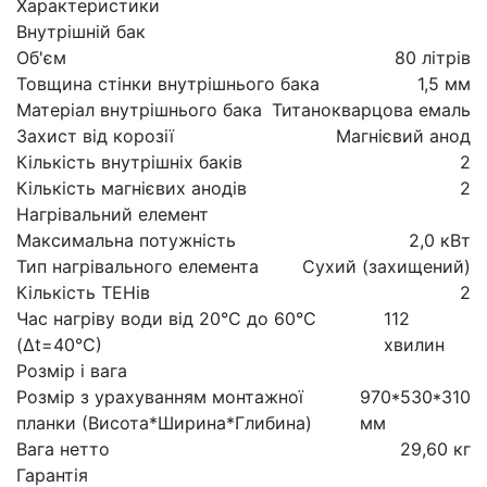
Характеристики
Внутрішній бак
Об'єм
80 літрів
Товщина стінки внутрішнього бака
1,5 мм
Матеріал внутрішнього бака
Титанокварцова емаль
Захист від корозії
Магнієвий анод
Кількість внутрішніх баків
2
Кількість магнієвих анодів
2
Нагрівальний елемент
Максимальна потужність
2,0 кВт
Тип нагрівального елемента
Сухий (захищений)
Кількість ТЕНів
2
Час нагріву води від 20°С до 60°С
112
(Δt=40°С)
хвилин
Розмір і вага
Розмір з урахуванням монтажної
970*530*310
планки (Висота*Ширина*Глибина)
мм
Вага нетто
29,60 кг
Гарантія