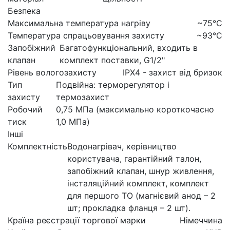
Безпека
Максимальна температура нагріву
~75°C
Температура спрацьовування захисту
~93°C
Запобіжний
Багатофункціональний, входить в
клапан
комплект поставки, G1/2"
Рівень вологозахисту
IPX4 - захист від бризок
Тип
Подвійна: терморегулятор і
захисту
термозахист
Робочий
0,75 МПа (максимально короткочасно
тиск
1,0 МПа)
Інші
Комплектність
Водонагрівач, керівництво
користувача, гарантійний талон,
запобіжний клапан, шнур живлення,
інсталяційний комплект, комплект
для першого ТО (магнієвий анод – 2
шт; прокладка фланця – 2 шт).
Країна реєстрації торгової марки
Німеччина