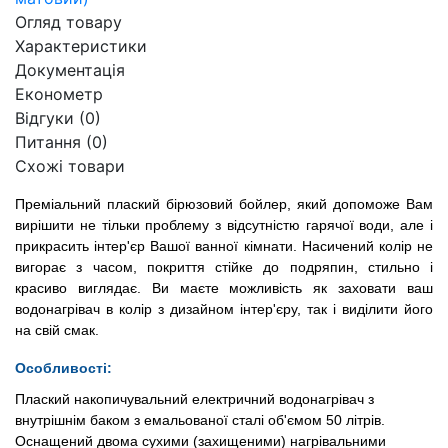
Огляд товару
Характеристики
Документація
Економетр
Відгуки (0)
Питання
(0)
Схожі товари
Преміальний плаский
бірюзовий бойлер, який допоможе Вам
вирішити не тільки проблему з відсутністю гарячої води, але і
прикрасить інтер'єр Вашої ванної кімнати. Насичений колір не
вигорає з часом, покриття стійке до подряпин, стильно і
красиво виглядає. Ви маєте можливість як заховати ваш
водонагрівач в колір з дизайном інтер'єру, так і виділити його
на свій смак.
Особливості:
Плаский накопичувальний електричний водонагрівач з
внутрішнім баком з емальованої сталі об'ємом 50 літрів.
Оснащений двома сухими (захищеними) нагрівальними