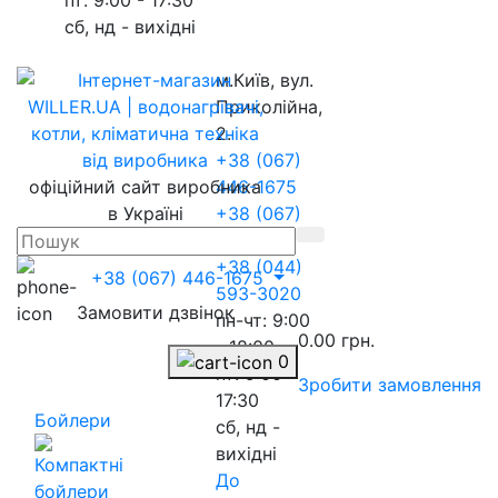
сб, нд - вихідні
м.Київ, вул.
Приколійна,
2.
+38 (067)
офіційний сайт виробника
446-1675
в Україні
+38 (067)
217-8845
+38 (044)
+38 (067) 446-1675
593-3020
Замовити дзвінок
пн-чт: 9:00
0.00 грн.
- 18:00
0
пт: 9:00 -
Зробити замовлення
17:30
Бойлери
сб, нд -
вихідні
До