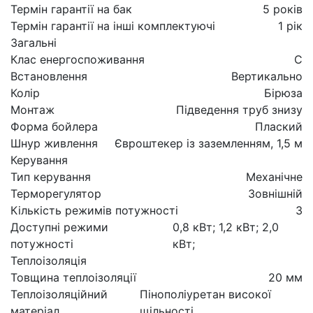
Термін гарантії на бак
5 років
Термін гарантії на інші комплектуючі
1 рік
Загальні
Клас енергоспоживання
C
Встановлення
Вертикально
Колір
Бірюза
Монтаж
Підведення труб знизу
Форма бойлера
Плаский
Шнур живлення
Євроштекер із заземленням, 1,5 м
Керування
Тип керування
Механічне
Терморегулятор
Зовнішній
Кількість режимів потужності
3
Доступні режими
0,8 кВт; 1,2 кВт; 2,0
потужності
кВт;
Теплоізоляція
Товщина теплоізоляції
20 мм
Теплоізоляційний
Пінополіуретан високої
матеріал
щільності