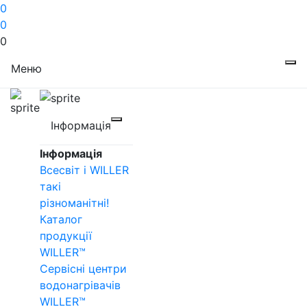
0
0
0
Меню
Інформація
Інформація
Всесвіт і WILLER
такі
різноманітні!
Каталог
продукції
WILLER™
Сервісні центри
водонагрівачів
WILLER™