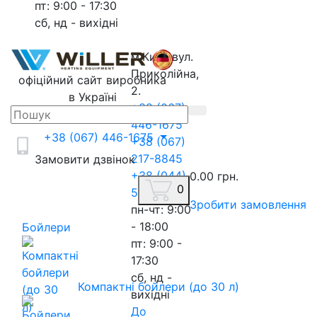
пт: 9:00 - 17:30
сб, нд - вихідні
м.Київ, вул.
Приколійна,
офіційний сайт виробника
2.
в Україні
+38 (067)
446-1675
+38 (067) 446-1675
+38 (067)
217-8845
Замовити дзвінок
+38 (044)
0.00 грн.
0
593-3020
Зробити замовлення
пн-чт: 9:00
- 18:00
Бойлери
пт: 9:00 -
17:30
сб, нд -
Компактні бойлери (до 30 л)
вихідні
До