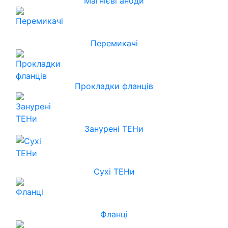
Магнієві аноди
Перемикачі
Прокладки фланців
Занурені ТЕНи
Сухі ТЕНи
Фланці