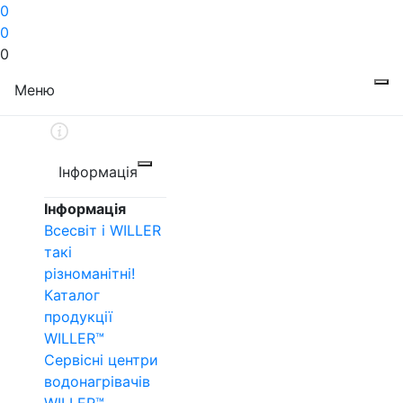
0
0
0
Меню
Інформація
Інформація
Всесвіт і WILLER
такі
різноманітні!
Каталог
продукції
WILLER™
Сервісні центри
водонагрівачів