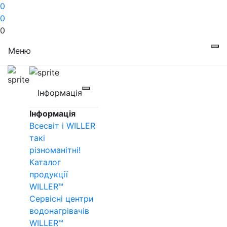
0
0
0
Меню
Інформація
Інформація
Всесвіт і WILLER
такі
різноманітні!
Каталог
продукції
WILLER™
Сервісні центри
водонагрівачів
WILLER™