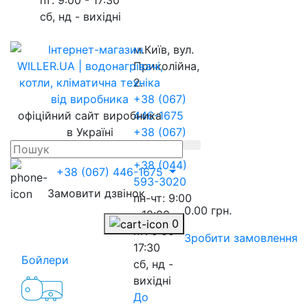
сб, нд - вихідні
м.Київ, вул.
Приколійна,
2.
+38 (067)
офіційний сайт виробника
446-1675
в Україні
+38 (067)
217-8845
+38 (044)
+38 (067) 446-1675
593-3020
Замовити дзвінок
пн-чт: 9:00
0.00 грн.
- 18:00
0
пт: 9:00 -
Зробити замовлення
17:30
Бойлери
сб, нд -
вихідні
До