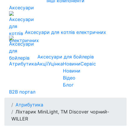
Інші компоненти
Аксесуари
Аксесуари для котлів електричних
Аксесуари для бойлерів
Атрибутика
Акції
Уцінка
Новини
Сервіс
Новини
Відео
Блог
B2B портал
Атрибутика
Ліхтарик MiniLight, TM Discover чорний-
WILLER