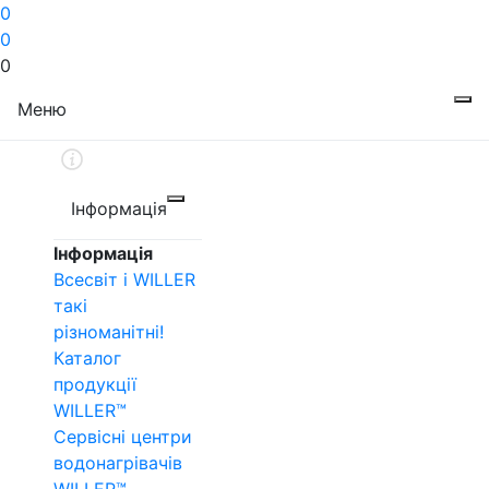
0
0
0
Меню
Інформація
Інформація
Всесвіт і WILLER
такі
різноманітні!
Каталог
продукції
WILLER™
Сервісні центри
водонагрівачів