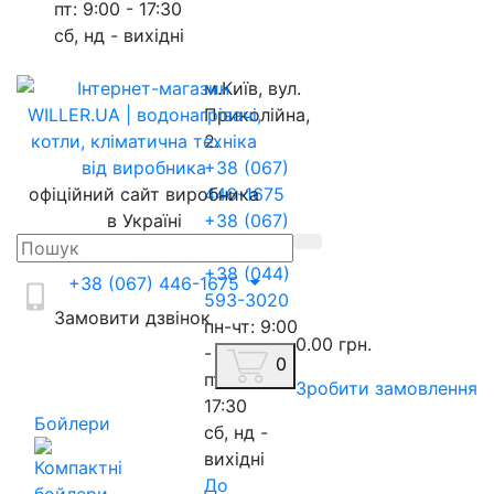
пт: 9:00 - 17:30
сб, нд - вихідні
м.Київ, вул.
Приколійна,
2.
+38 (067)
офіційний сайт виробника
446-1675
в Україні
+38 (067)
217-8845
+38 (044)
+38 (067) 446-1675
593-3020
Замовити дзвінок
пн-чт: 9:00
0.00 грн.
- 18:00
0
пт: 9:00 -
Зробити замовлення
17:30
Бойлери
сб, нд -
вихідні
До