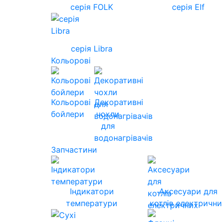
серія FOLK
серія Elf
серія Libra
Кольорові
Кольорові
Декоративні
бойлери
чохли
для
водонагрівачів
Запчастини
Індикатори
Аксесуари для
температури
котлів електричн