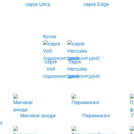
серія Ultra
серія Edge
Котли
серія
серія
Volt
Hercules
(одноконтурні)
(двоконтурні)
Магнієві аноди
Перемикачі
их