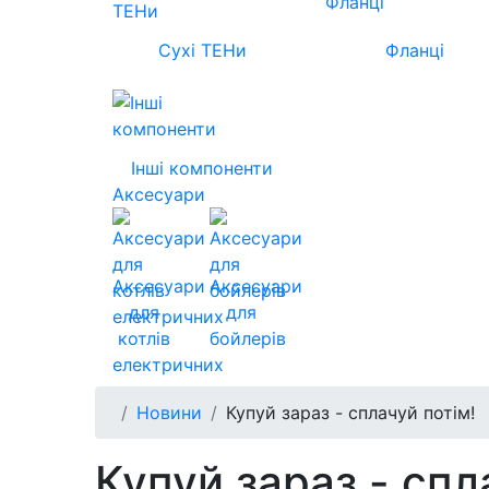
Сухі ТЕНи
Фланці
Інші компоненти
Аксесуари
Аксесуари
Аксесуари
для
для
котлів
бойлерів
електричних
Новини
Купуй зараз - сплачуй потім!
Купуй зараз - спл