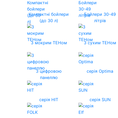
Компактні бойлери
Бойлери 30-49
(до 30 л)
літрів
З мокрим ТЕНом
З сухим ТЕНом
З цифровою
серія Optima
панеллю
серія HIT
серія SUN