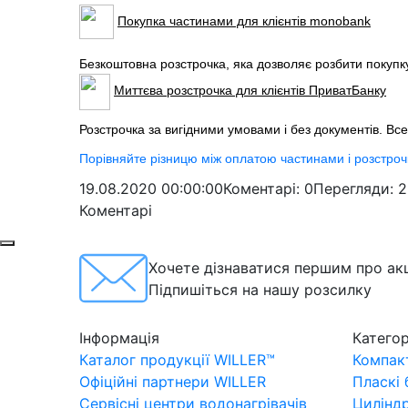
Покупка частинами для клієнтів monobank
Безкоштовна розстрочка, яка дозволяє розбити покупк
Миттєва розстрочка для клієнтів ПриватБанку
Розстрочка за вигідними умовами і без документів. Вс
Порівняйте різницю між оплатою частинами і розстро
19.08.2020 00:00:00
Коментарі: 0
Перегляди: 
Коментарі
Хочете дізнаватися першим про акц
Підпишіться на нашу розсилку
Інформація
Категор
Каталог продукції WILLER™
Компакт
Офіційні партнери WILLER
Пласкі
Сервісні центри водонагрівачів
Цилінд