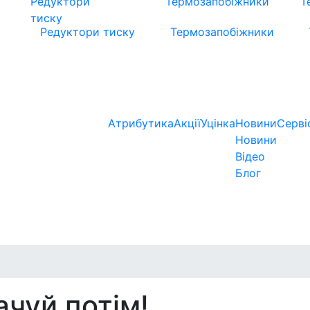
Редуктори тиску
Термозапобіжники
Атрибутика
Акції
Уцінка
Новини
Серві
Новини
Відео
Блог
ачуй потім!