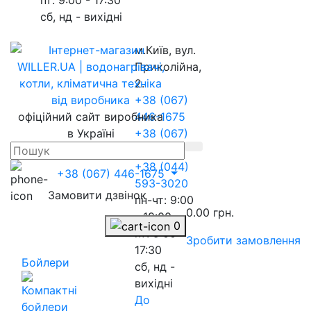
сб, нд - вихідні
м.Київ, вул.
Приколійна,
2.
+38 (067)
офіційний сайт виробника
446-1675
в Україні
+38 (067)
217-8845
+38 (044)
+38 (067) 446-1675
593-3020
Замовити дзвінок
пн-чт: 9:00
0.00 грн.
- 18:00
0
пт: 9:00 -
Зробити замовлення
17:30
Бойлери
сб, нд -
вихідні
До