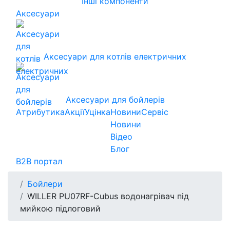
Інші компоненти
Аксесуари
Аксесуари для котлів електричних
Аксесуари для бойлерів
Атрибутика
Акції
Уцінка
Новини
Сервіс
Новини
Відео
Блог
B2B портал
Бойлери
WILLER PU07RF-Cubus водонагрівач під
мийкою підлоговий