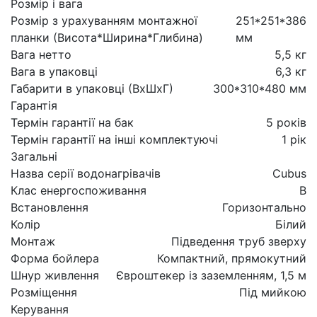
Розмір і вага
Розмір з урахуванням монтажної
251*251*386
планки (Висота*Ширина*Глибина)
мм
Вага нетто
5,5 кг
Вага в упаковці
6,3 кг
Габарити в упаковці (ВхШхГ)
300*310*480 мм
Гарантія
Термін гарантії на бак
5 років
Термін гарантії на інші комплектуючі
1 рік
Загальні
Назва серії водонагрівачів
Cubus
Клас енергоспоживання
B
Встановлення
Горизонтально
Колір
Білий
Монтаж
Підведення труб зверху
Форма бойлера
Компактний, прямокутний
Шнур живлення
Євроштекер із заземленням, 1,5 м
Розміщення
Під мийкою
Керування