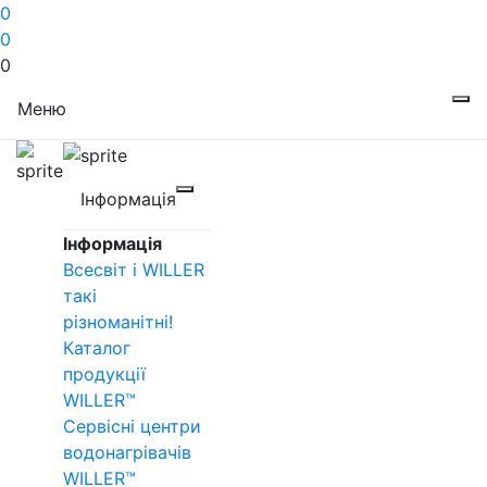
0
0
0
Меню
Інформація
Інформація
Всесвіт і WILLER
такі
різноманітні!
Каталог
продукції
WILLER™
Сервісні центри
водонагрівачів
WILLER™