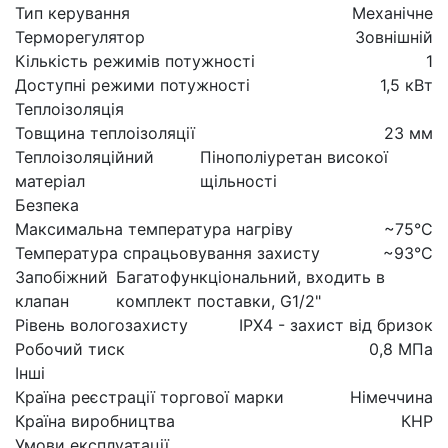
Тип керування
Механічне
Терморегулятор
Зовнішній
Кількість режимів потужності
1
Доступні режими потужності
1,5 кВт
Теплоізоляція
Товщина теплоізоляції
23 мм
Теплоізоляційний
Пінополіуретан високої
матеріал
щільності
Безпека
Максимальна температура нагріву
~75°C
Температура спрацьовування захисту
~93°C
Запобіжний
Багатофункціональний, входить в
клапан
комплект поставки, G1/2"
Рівень вологозахисту
IPX4 - захист від бризок
Робочий тиск
0,8 МПа
Інші
Країна реєстрації торгової марки
Німеччина
Країна виробництва
КНР
Умови експлуатації