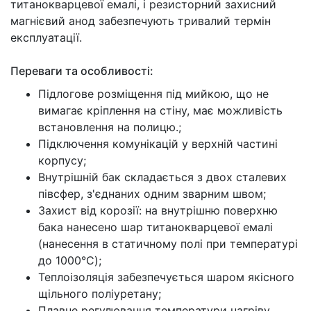
титанокварцевої емалі, і резисторний захисний
магнієвий анод забезпечують тривалий термін
експлуатації.
Переваги та особливості:
Підлогове розміщення під мийкою, що не
вимагає кріплення на стіну, має можливість
встановлення на полицю.;
Підключення комунікацій у верхній частині
корпусу;
Внутрішній бак складається з двох сталевих
півсфер, з'єднаних одним зварним швом;
Захист від корозії: на внутрішню поверхню
бака нанесено шар титанокварцевої емалі
(нанесення в статичному полі при температурі
до 1000°C);
Теплоізоляція забезпечується шаром якісного
щільного поліуретану;
Плавне регулювання температури нагріву