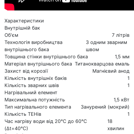
Характеристики
Внутрішній бак
Об'єм
7 літрів
Технологія виробництва
З одним зварним
внутрішнього бака
швом
Товщина стінки внутрішнього бака
1,5 мм
Матеріал внутрішнього бака
Титанокварцова емаль
Захист від корозії
Магнієвий анод
Кількість внутрішніх баків
1
Кількість зварних швів
1
Нагрівальний елемент
Максимальна потужність
1,5 кВт
Тип нагрівального елемента
Занурений (мокрий)
Кількість ТЕНів
1
Час нагріву води від 20°С до 60°С
18
(Δt=40°С)
хвилин