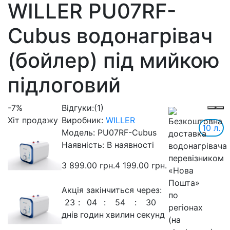
WILLER PU07RF-
Cubus водонагрівач
(бойлер) під мийкою
підлоговий
-7%
Відгуки:
(1)
Хіт продажу
Виробник:
WILLER
10 л.
Модель:
PU07RF-Cubus
Наявність:
В наявності
3 899.00 грн.
4 199.00 грн.
Акція закінчиться через:
23
:
04
:
54
:
29
днів
годин
хвилин
секунд