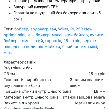
Плавне регулювання температури нагріву води
Занурений (мокрий) ТЕН
Гарантія на внутрішній бак бойлера становить 5
років
Теги:
бойлер
,
водонагрівач
,
Willer
,
PU25R New
optima mini
,
міні бойлер
,
маленький бойлер
,
купити
бойлер
,
компактний
,
гарантія
,
25 літрів
,
верхне
підведення води
,
під мийкою
,
білий
,
оптима міні
,
міні
,
Характеристики
Внутрішній бак
Об'єм
25 літрів
Технологія виробництва
З одним зварним
внутрішнього бака
швом
Товщина стінки внутрішнього бака
1,8 мм
Матеріал внутрішнього бака
Титанокварцова емаль
Захист від корозії
Магнієвий анод
Кількість внутрішніх баків
1