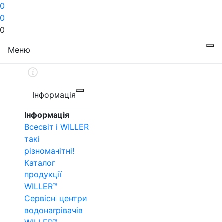
0
0
0
Меню
Інформація
Інформація
Всесвіт і WILLER
такі
різноманітні!
Каталог
продукції
WILLER™
Сервісні центри
водонагрівачів