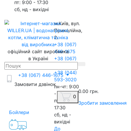
пт: 9:00 - 17:30
сб, нд - вихідні
м.Київ, вул.
Приколійна,
2.
+38 (067)
офіційний сайт виробника
446-1675
в Україні
+38 (067)
217-8845
+38 (044)
+38 (067) 446-1675
593-3020
Замовити дзвінок
пн-чт: 9:00
0.00 грн.
- 18:00
0
пт: 9:00 -
Зробити замовлення
17:30
Бойлери
сб, нд -
вихідні
До