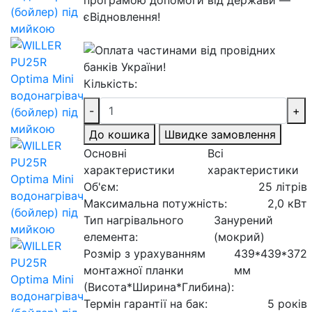
Кількість:
-
+
До кошика
Швидке замовлення
Основні
Всі
характеристики
характеристики
Об'єм:
25 літрів
Максимальна потужність:
2,0 кВт
Тип нагрівального
Занурений
елемента:
(мокрий)
Розмір з урахуванням
439*439*372
монтажної планки
мм
(Висота*Ширина*Глибина):
Термін гарантії на бак:
5 років