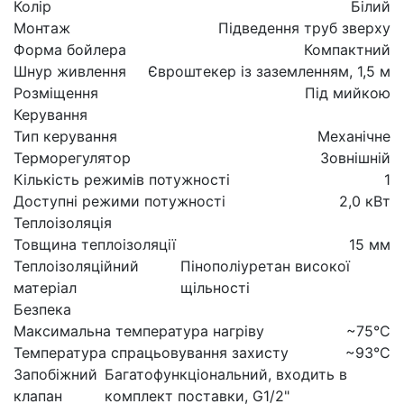
Колір
Білий
Монтаж
Підведення труб зверху
Форма бойлера
Компактний
Шнур живлення
Євроштекер із заземленням, 1,5 м
Розміщення
Під мийкою
Керування
Тип керування
Механічне
Терморегулятор
Зовнішній
Кількість режимів потужності
1
Доступні режими потужності
2,0 кВт
Теплоізоляція
Товщина теплоізоляції
15 мм
Теплоізоляційний
Пінополіуретан високої
матеріал
щільності
Безпека
Максимальна температура нагріву
~75°C
Температура спрацьовування захисту
~93°C
Запобіжний
Багатофункціональний, входить в
клапан
комплект поставки, G1/2"