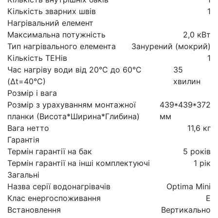
Кількість зварних швів
1
Нагрівальний елемент
Максимальна потужність
2,0 кВт
Тип нагрівального елемента
Занурений (мокрий)
Кількість ТЕНів
1
Час нагріву води від 20°С до 60°С
35
(Δt=40°С)
хвилин
Розмір і вага
Розмір з урахуванням монтажної
439*439*372
планки (Висота*Ширина*Глибина)
мм
Вага нетто
11,6 кг
Гарантія
Термін гарантії на бак
5 років
Термін гарантії на інші комплектуючі
1 рік
Загальні
Назва серії водонагрівачів
Optima Mini
Клас енергоспоживання
Е
Встановлення
Вертикально