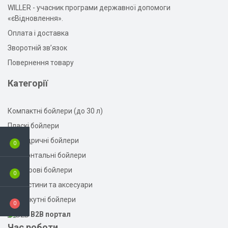
WILLER - учасник програми державної допомоги
«єВідновлення».
Оплата і доставка
Зворотній зв’язок
Повернення товару
Категорії
Компактні бойлери (до 30 л)
Пласкі бойлери
Циліндричні бойлери
0
Горизонтальні бойлери
Кольорові бойлери
0
Запчастини та аксесуари
Прямокутні бойлери
0
B2B портал
Час роботи