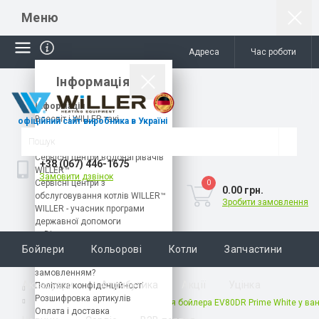
Меню
Адреса
Час роботи
Інформація
Інформація
Всесвіт і WILLER такі
офіційний сайт виробника в Україні
різноманітні!
Каталог продукції WILLER™
Сервісні центри водонагрівачів
+38 (067) 446-1675
WILLER™
Замовити дзвінок
Сервісні центри з
0
0.00 грн.
обслуговування котлів WILLER™
Зробити замовлення
WILLER - учасник програми
державної допомоги
«єВідновлення».
Найчастіші питання і відповіді
Бойлери
Кольорові
Котли
Запчастини
Як завантажити файл з
замовленням?
Аксесуари
Атрибутика
Акції
Уцінка
Політика конфіденційності
Відео
Розшифровка артикулів
Цифрова візуалізація розміщення бойлера EV80DR Prime White у ван
Оплата і доставка