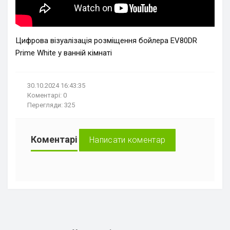
Адреса:
м.Київ, вул.
Приколійна, 2.
Цифрова візуалізація розміщення бойлера EV80DR
+38 (067) 446-1675
Prime White у ванній кімнаті
+38 (067) 217-8845
+38 (044) 593-3020
30.10.2024 16:43:35
пн-чт: 9:00 - 18:00
Коментарі: 0
пт: 9:00 - 17:30
Перегляди: 325
сб, нд - вихідні
Коментарі
Написати коментар