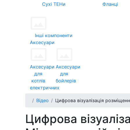
Сухі ТЕНи
Фланці
Інші компоненти
Аксесуари
Аксесуари
Аксесуари
для
для
котлів
бойлерів
електричних
Відео
Цифрова візуалізація розміщення
Цифрова візуаліз