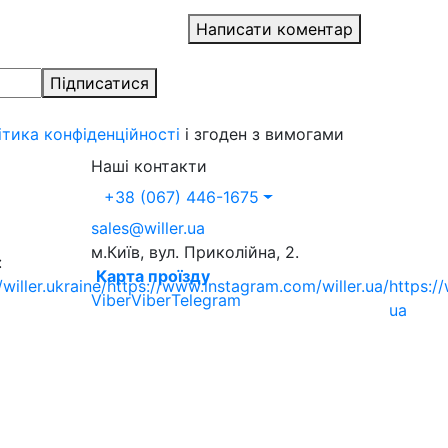
Написати коментар
Підписатися
ітика конфіденційності
і згоден з вимогами
Наші контакти
+38 (067) 446-1675
sales@willer.ua
м.Київ, вул. Приколійна, 2.
:
Карта проїзду
iller.ukraine/
https://www.instagram.com/willer.ua/
https:/
Viber
Viber
Telegram
ua