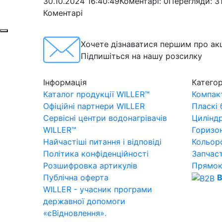
30.10.2024 16:40:49
Коментарі: 0
Перегляди: 3
Коментарі
Хочете дізнаватися першим про акц
Підпишіться на нашу розсилку
Інформація
Категор
Каталог продукції WILLER™
Компакт
Офіційні партнери WILLER
Пласкі
Сервісні центри водонагрівачів
Цилінд
WILLER™
Горизо
Найчастіші питання і відповіді
Кольор
Політика конфіденційності
Запчас
Розшифровка артикулів
Прямок
Публічна оферта
B
WILLER - учасник програми
державної допомоги
«єВідновлення».