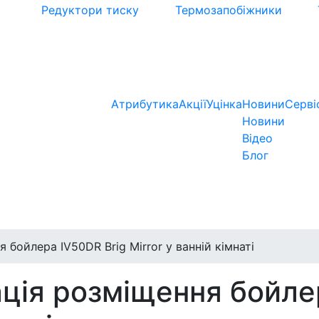
Редуктори тиску
Термозапобіжники
Атрибутика
Акції
Уцінка
Новини
Серві
Новини
Відео
Блог
 бойлера IV50DR Brig Mirror у ванній кімнаті
ація розміщення бойле