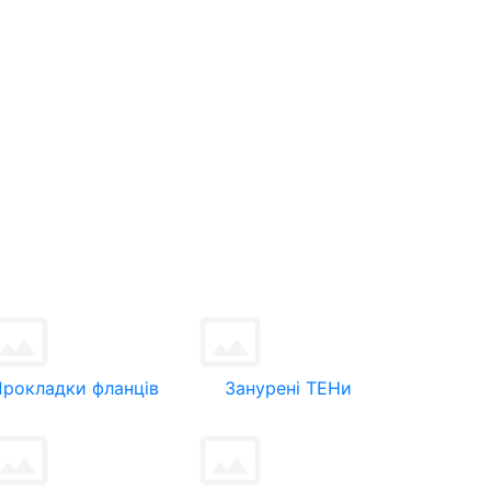
Прокладки фланців
Занурені ТЕНи