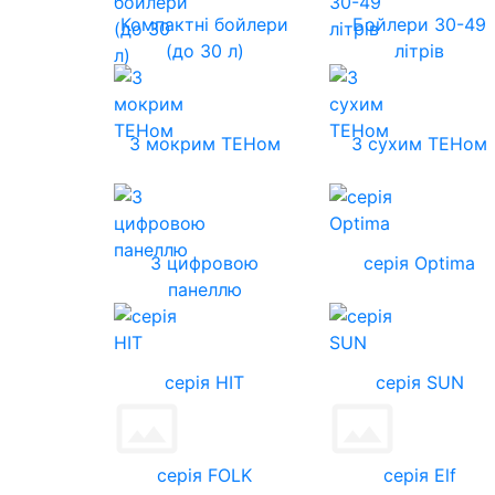
Компактні бойлери
Бойлери 30-49
(до 30 л)
літрів
З мокрим ТЕНом
З сухим ТЕНом
З цифровою
серія Optima
панеллю
серія HIT
серія SUN
серія FOLK
серія Elf