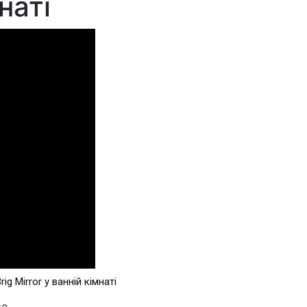
наті
g Mirror у ванній кімнаті