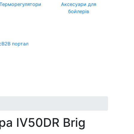
Терморегулятори
Аксесуари для
бойлерів
с
B2B портал
ра IV50DR Brig