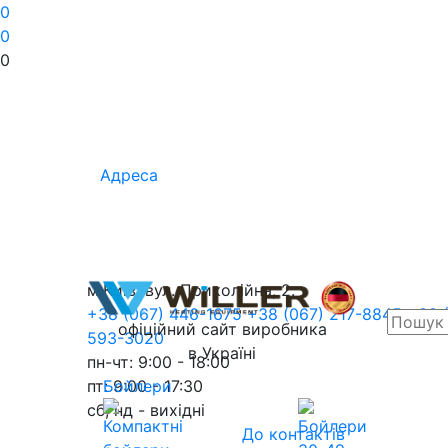
0
0
0
Адреса
м.Київ, вул. Приколійна, 2.
+38 (067) 446-1675
+38 (067) 217-8845
+38 
офіційний сайт виробника
593-3020
в Україні
пн-чт: 9:00 - 18:00
пт: 9:00 - 17:30
Бойлери
сб, нд - вихідні
До контактів