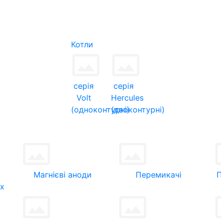
Котли
серія
серія
Volt
Hercules
(одноконтурні)
(двоконтурні)
Магнієві аноди
Перемикачі
их