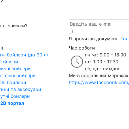
12
ії і знижки?
Я прочитав документ
Пол
ії
Час роботи
ні бойлери (до 30 л)
пн-чт: 9:00 - 18:00
 бойлери
пт: 9:00 - 17:30
ричні бойлери
сб, нд - вихідні
нтальні бойлери
Ми в соціальних мережах
ові бойлери
https://www.facebook.com/w
тини та аксесуари
утні бойлери
2B портал