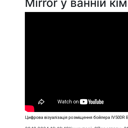
Mirror у ванній кім
Цифрова візуалізація розміщення бойлера IV50DR Bri