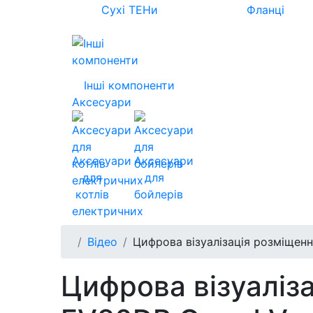
Сухі ТЕНи
Фланці
Інші компоненти
Аксесуари
Аксесуари
Аксесуари
для
для
котлів
бойлерів
електричних
Відео
Цифрова візуалізація розміщенн
Цифрова візуаліз