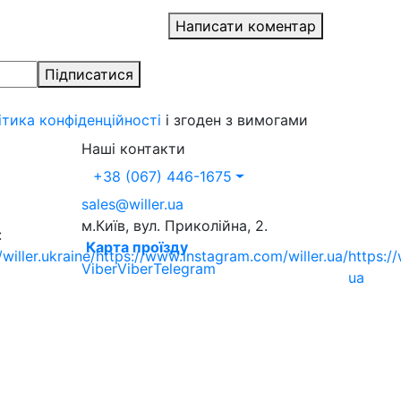
Написати коментар
Підписатися
ітика конфіденційності
і згоден з вимогами
Наші контакти
+38 (067) 446-1675
sales@willer.ua
м.Київ, вул. Приколійна, 2.
:
Карта проїзду
iller.ukraine/
https://www.instagram.com/willer.ua/
https:/
Viber
Viber
Telegram
ua