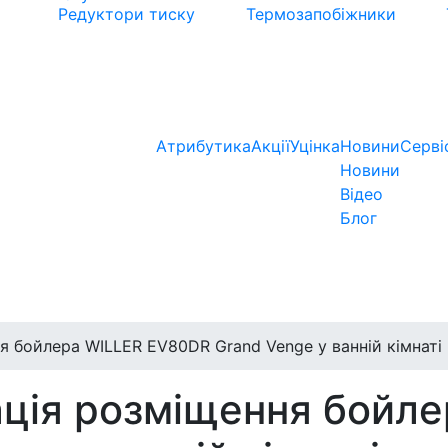
Редуктори тиску
Термозапобіжники
Атрибутика
Акції
Уцінка
Новини
Серві
Новини
Відео
Блог
я бойлера WILLER EV80DR Grand Venge у ванній кімнаті
ація розміщення бойл