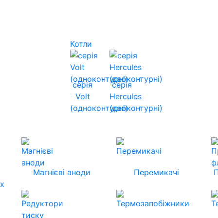
Котли
серія
серія
Volt
Hercules
(одноконтурні)
(двоконтурні)
Магнієві аноди
Перемикачі
их