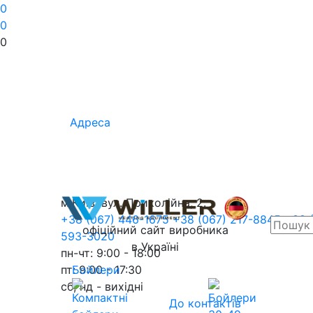
0
0
0
Адреса
м.Київ, вул. Приколійна, 2.
+38 (067) 446-1675
+38 (067) 217-8845
+38 
офіційний сайт виробника
593-3020
в Україні
пн-чт: 9:00 - 18:00
пт: 9:00 - 17:30
Бойлери
сб, нд - вихідні
До контактів