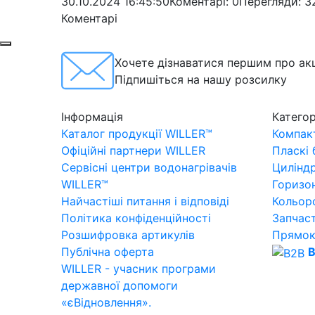
30.10.2024 16:45:50
Коментарі: 0
Перегляди: 3
Коментарі
Хочете дізнаватися першим про акц
Підпишіться на нашу розсилку
Інформація
Категор
Каталог продукції WILLER™
Компакт
Офіційні партнери WILLER
Пласкі
Сервісні центри водонагрівачів
Цилінд
WILLER™
Горизо
Найчастіші питання і відповіді
Кольор
Політика конфіденційності
Запчас
Розшифровка артикулів
Прямок
Публічна оферта
B
WILLER - учасник програми
державної допомоги
«єВідновлення».