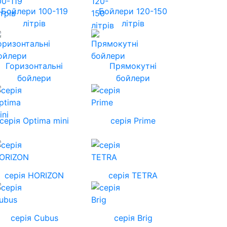
Бойлери 100-119
Бойлери 120-150
літрів
літрів
Горизонтальні
Прямокутні
бойлери
бойлери
серія Optima mini
серія Prime
cерія HORIZON
серія TETRA
серія Cubus
серія Brig