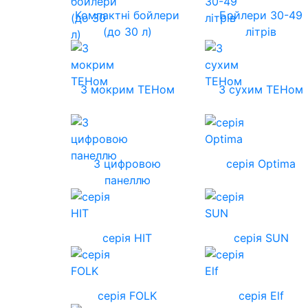
Компактні бойлери
Бойлери 30-49
(до 30 л)
літрів
З мокрим ТЕНом
З сухим ТЕНом
З цифровою
серія Optima
панеллю
серія HIT
серія SUN
серія FOLK
серія Elf