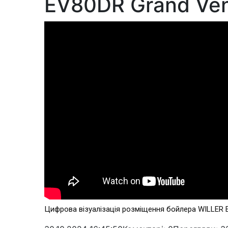
EV80DR Grand Veng
Цифрова візуалізація розміщення бойлера WILLER E