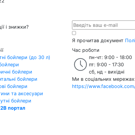
22
ії і знижки?
Я прочитав документ
Пол
ії
Час роботи
ні бойлери (до 30 л)
пн-чт: 9:00 - 18:00
 бойлери
пт: 9:00 - 17:30
ричні бойлери
сб, нд - вихідні
нтальні бойлери
Ми в соціальних мережах
ові бойлери
https://www.facebook.com/w
тини та аксесуари
утні бойлери
2B портал