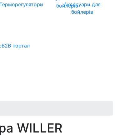
Терморегулятори
Аксесуари для
бойлерів
с
B2B портал
ера WILLER