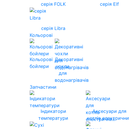
серія FOLK
серія Elf
серія Libra
Кольорові
Кольорові
Декоративні
бойлери
чохли
для
водонагрівачів
Запчастини
Індикатори
Аксесуари для
температури
котлів електричн