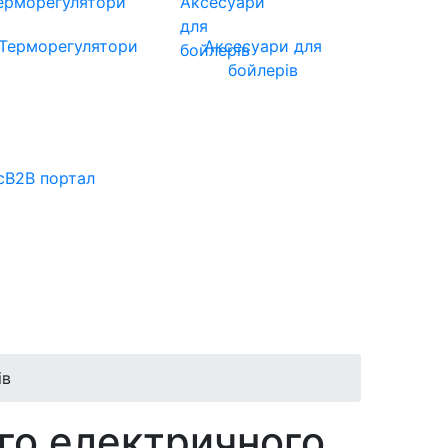
Терморегулятори
Аксесуари для
бойлерів
с
B2B портал
ів
го електричного