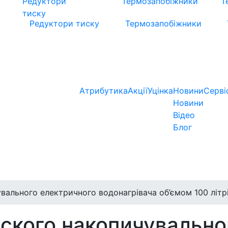
Редуктори тиску
Термозапобіжники
Атрибутика
Акції
Уцінка
Новини
Серві
Новини
Відео
Блог
вального електричного водонагрівача об’ємом 100 літр
ского накопичувально