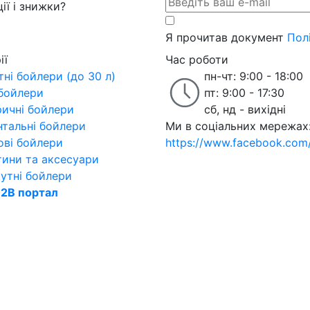
ії і знижки?
Я прочитав документ
Пол
ії
Час роботи
ні бойлери (до 30 л)
пн-чт: 9:00 - 18:00
 бойлери
пт: 9:00 - 17:30
ричні бойлери
сб, нд - вихідні
нтальні бойлери
Ми в соціальних мережах
ові бойлери
https://www.facebook.com/w
тини та аксесуари
утні бойлери
2B портал