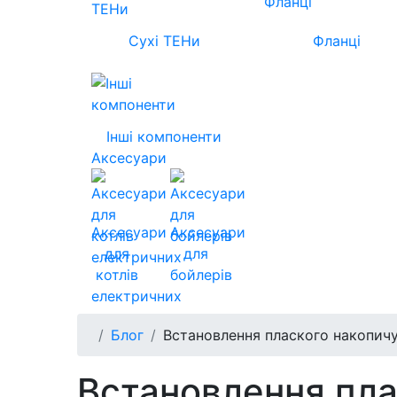
Сухі ТЕНи
Фланці
Інші компоненти
Аксесуари
Аксесуари
Аксесуари
для
для
котлів
бойлерів
електричних
Блог
Встановлення плаского накопичу
Встановлення пла