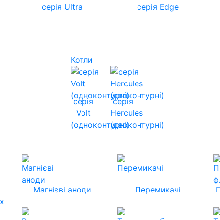
серія Ultra
серія Edge
Котли
серія
серія
Volt
Hercules
(одноконтурні)
(двоконтурні)
Магнієві аноди
Перемикачі
их