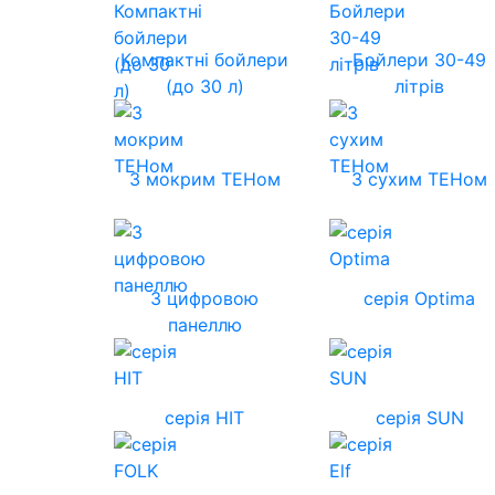
Компактні бойлери
Бойлери 30-49
(до 30 л)
літрів
З мокрим ТЕНом
З сухим ТЕНом
З цифровою
серія Optima
панеллю
серія HIT
серія SUN