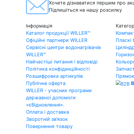
Хочете дізнаватися першим про акц
Підпишіться на нашу розсилку
Інформація
Категор
Каталог продукції WILLER™
Компакт
Офіційні партнери WILLER
Пласкі
Сервісні центри водонагрівачів
Цилінд
WILLER™
Горизо
Найчастіші питання і відповіді
Кольор
Політика конфіденційності
Запчас
Розшифровка артикулів
Прямок
Публічна оферта
B
WILLER - учасник програми
державної допомоги
«єВідновлення».
Оплата і доставка
Зворотній зв’язок
Повернення товару