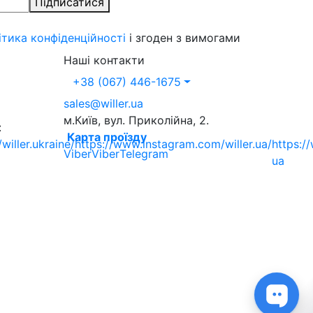
Підписатися
ітика конфіденційності
і згоден з вимогами
Наші контакти
+38 (067) 446-1675
sales@willer.ua
м.Київ, вул. Приколійна, 2.
:
Карта проїзду
iller.ukraine/
https://www.instagram.com/willer.ua/
https:/
Viber
Viber
Telegram
ua