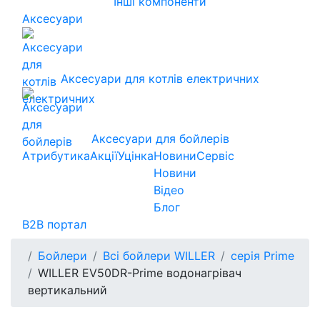
Інші компоненти
Аксесуари
Аксесуари для котлів електричних
Аксесуари для бойлерів
Атрибутика
Акції
Уцінка
Новини
Сервіс
Новини
Відео
Блог
B2B портал
Бойлери
Всі бойлери WILLER
серія Prime
WILLER EV50DR-Prime водонагрівач
вертикальний