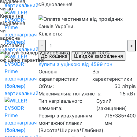
Кількість:
-
+
До кошика
Швидке замовлення
Купити з уцінкою від 4599 грн
Основні
Всі
характеристики
характеристики
Об'єм:
50 літрів
Максимальна потужність:
1,5 кВт
Тип нагрівального
Сухий
елемента:
(захищений)
Розмір з урахуванням
715*385*400
монтажної планки
мм
(Висота*Ширина*Глибина):