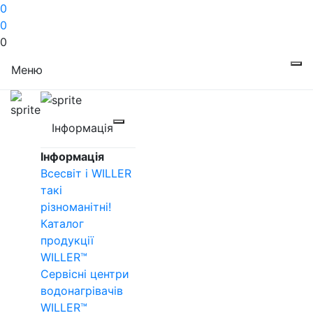
0
0
0
Меню
Інформація
Інформація
Всесвіт і WILLER
такі
різноманітні!
Каталог
продукції
WILLER™
Сервісні центри
водонагрівачів
WILLER™