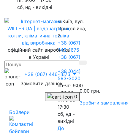
сб, нд - вихідні
м.Київ, вул.
Приколійна,
2.
+38 (067)
офіційний сайт виробника
446-1675
в Україні
+38 (067)
217-8845
+38 (044)
+38 (067) 446-1675
593-3020
Замовити дзвінок
пн-чт: 9:00
0.00 грн.
- 18:00
0
пт: 9:00 -
Зробити замовлення
17:30
Бойлери
сб, нд -
вихідні
До